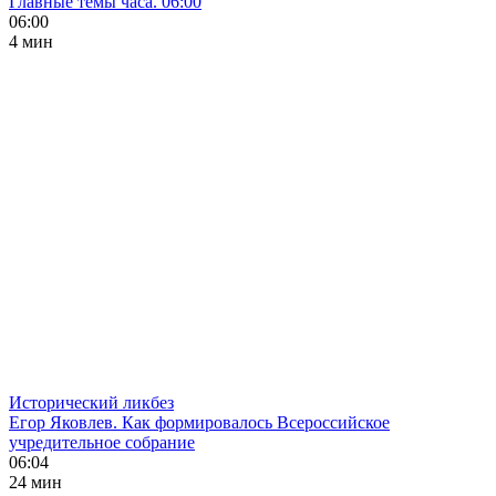
Главные темы часа. 06:00
06:00
4 мин
Исторический ликбез
Егор Яковлев. Как формировалось Всероссийское
учредительное собрание
06:04
24 мин