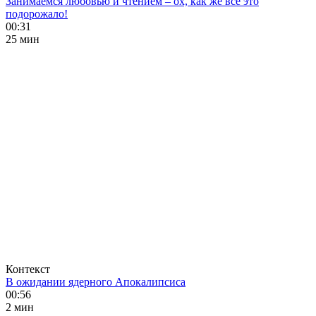
Занимаемся любовью и чтением – ох, как же все это
подорожало!
00:31
25 мин
Контекст
В ожидании ядерного Апокалипсиса
00:56
2 мин