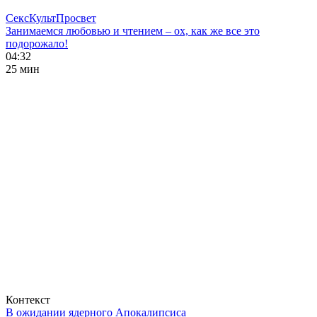
СексКультПросвет
Занимаемся любовью и чтением – ох, как же все это
подорожало!
04:32
25 мин
Контекст
В ожидании ядерного Апокалипсиса