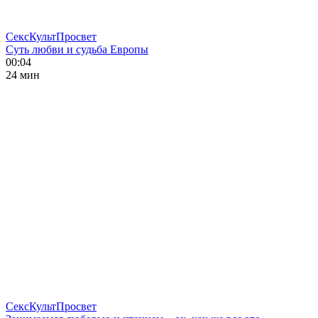
СексКультПросвет
Суть любви и судьба Европы
00:04
24 мин
СексКультПросвет