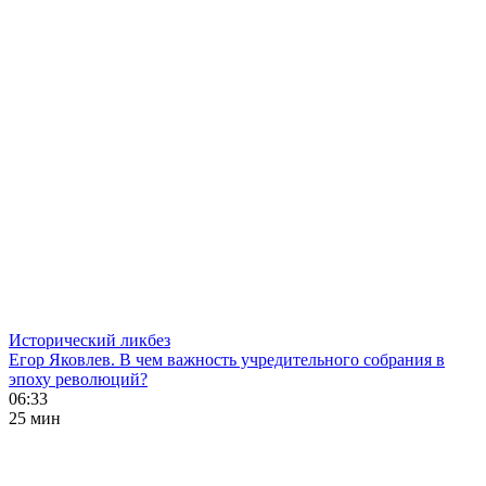
Исторический ликбез
Егор Яковлев. В чем важность учредительного собрания в
эпоху революций?
06:33
25 мин