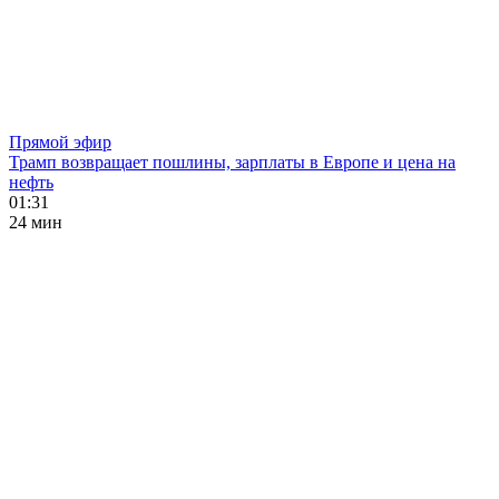
Прямой эфир
Трамп возвращает пошлины, зарплаты в Европе и цена на
нефть
01:31
24 мин