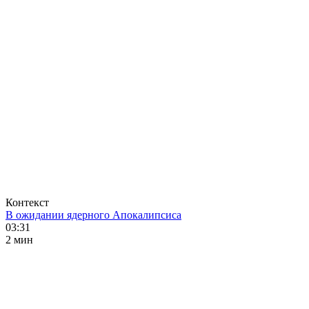
Контекст
В ожидании ядерного Апокалипсиса
03:31
2 мин