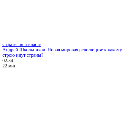
Стратегия и власть
Андрей Школьников. Новая мировая революция: к какому
строю идут страны?
02:34
22 мин