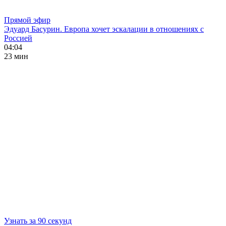
Прямой эфир
Эдуард Басурин. Европа хочет эскалации в отношениях с
Россией
04:04
23 мин
Узнать за 90 секунд