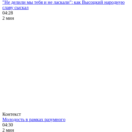
"Не делили мы тебя и не ласкали": как Высоцкий народную
славу сыскал
04:28
2 мин
Контекст
Молодость в рамках разумного
04:30
2 мин