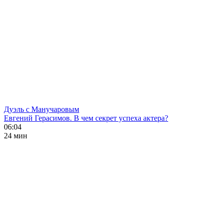
Дуэль с Манучаровым
Евгений Герасимов. В чем секрет успеха актера?
06:04
24 мин