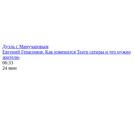
Дуэль с Манучаровым
Евгений Герасимов. Как изменился Театр сатиры и что нужно
зрителю
06:33
24 мин