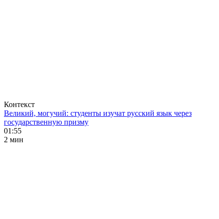
Контекст
Великий, могучий: студенты изучат русский язык через
государственную призму
01:55
2 мин