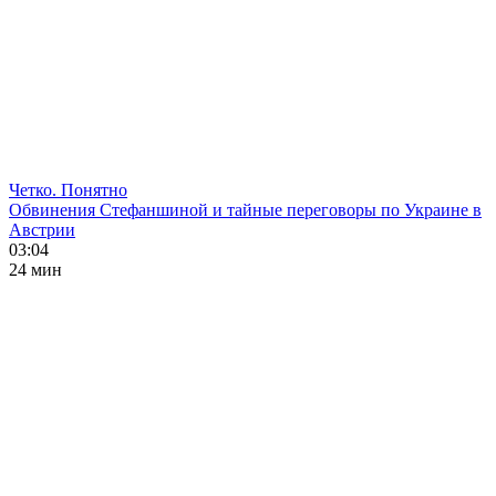
Четко. Понятно
Обвинения Стефаншиной и тайные переговоры по Украине в
Австрии
03:04
24 мин