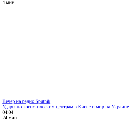
4 мин
Вечер на радио Sputnik
Удары по логистическим центрам в Киеве и мир на Украине
04:04
24 мин