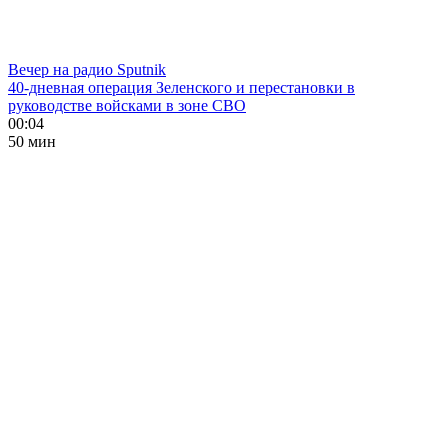
Вечер на радио Sputnik
40-дневная операция Зеленского и перестановки в
руководстве войсками в зоне СВО
00:04
50 мин