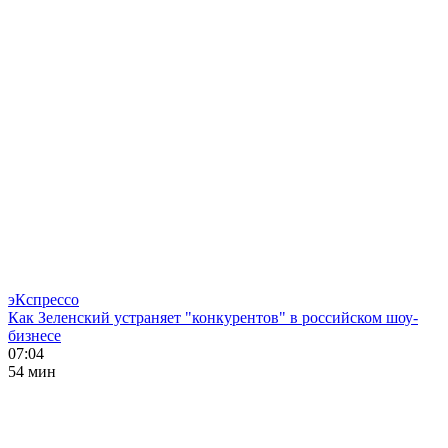
эКспрессо
Как Зеленский устраняет "конкурентов" в российском шоу-
бизнесе
07:04
54 мин