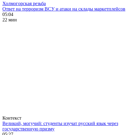
Холмогорская резьба
Ответ на терроризм ВСУ и атаки на склады маркетплейсов
05:04
22 мин
Контекст
Великий, могучий: студенты изучат русский язык через
государственную призму
05:27