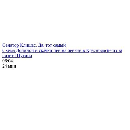
Сенатор Клишас. Да, тот самый
Схема Долиной и скачки цен на бензин в Красноярске из-за
визита Путина
06:04
24 мин