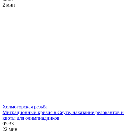
2 мин
Холмогорская резьба
Миграционный кризис в Сеуте, наказание релокантов и
квоты для олимпиадников
05:33
22 мин