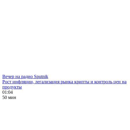
Вечер на радио Sputnik
Рост инфляции, легализация рынка крипты и контроль цен на
продукты
01:04
50 мин