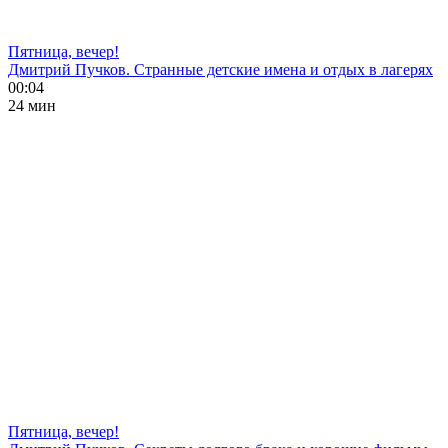
Пятница, вечер!
Дмитрий Пучков. Странные детские имена и отдых в лагерях
00:04
24 мин
Пятница, вечер!