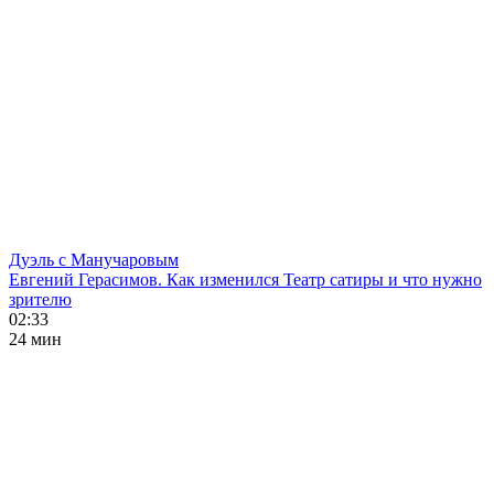
Дуэль с Манучаровым
Евгений Герасимов. Как изменился Театр сатиры и что нужно
зрителю
02:33
24 мин