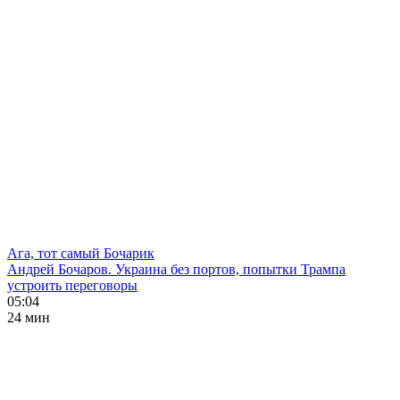
Ага, тот самый Бочарик
Андрей Бочаров. Украина без портов, попытки Трампа
устроить переговоры
05:04
24 мин