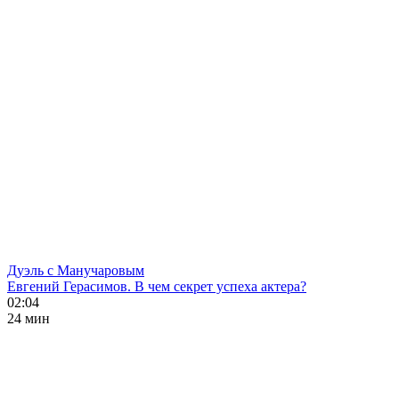
Дуэль с Манучаровым
Евгений Герасимов. В чем секрет успеха актера?
02:04
24 мин