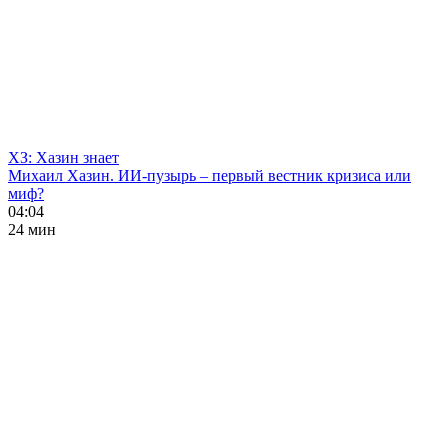
ХЗ: Хазин знает
Михаил Хазин. ИИ-пузырь – первый вестник кризиса или
миф?
04:04
24 мин