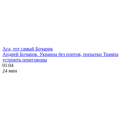
Ага, тот самый Бочарик
Андрей Бочаров. Украина без портов, попытки Трампа
устроить переговоры
01:04
24 мин