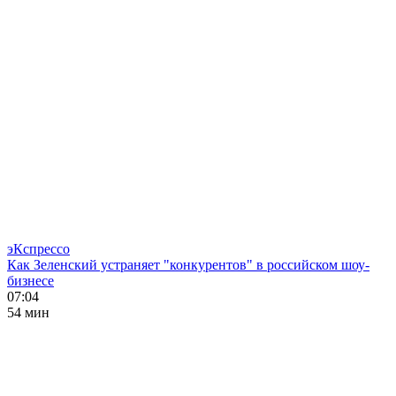
эКспрессо
Как Зеленский устраняет "конкурентов" в российском шоу-
бизнесе
07:04
54 мин