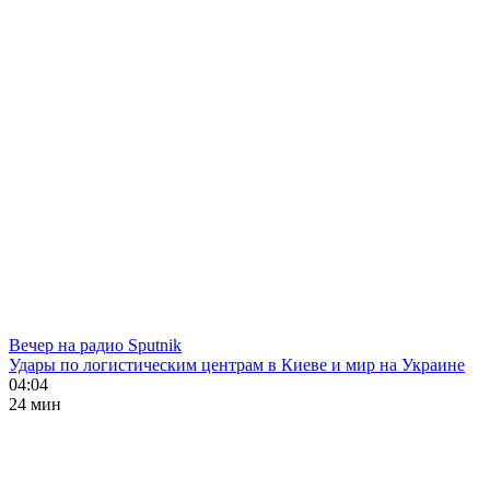
Вечер на радио Sputnik
Удары по логистическим центрам в Киеве и мир на Украине
04:04
24 мин