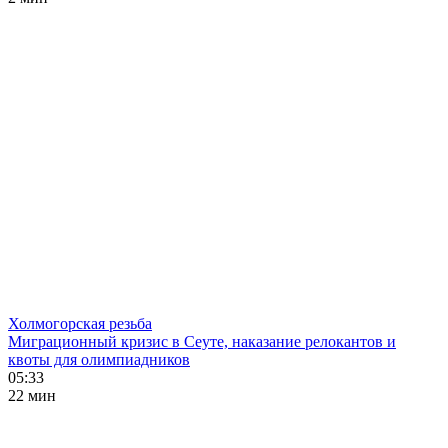
Холмогорская резьба
Миграционный кризис в Сеуте, наказание релокантов и
квоты для олимпиадников
05:33
22 мин