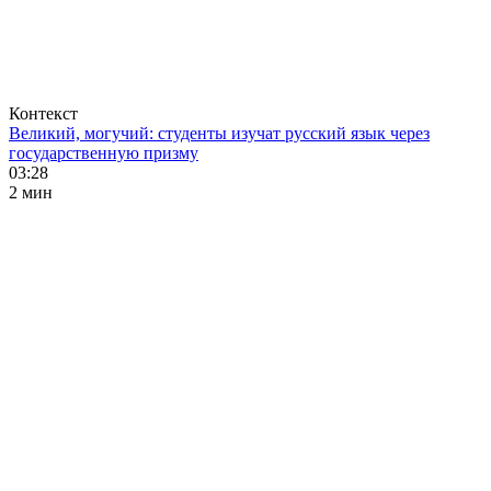
Контекст
Великий, могучий: студенты изучат русский язык через
государственную призму
03:28
2 мин