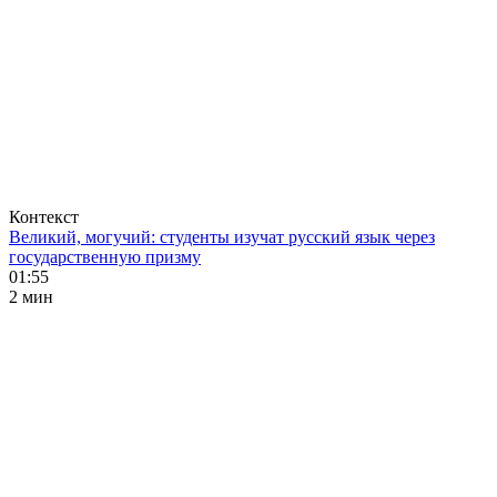
Контекст
Великий, могучий: студенты изучат русский язык через
государственную призму
01:55
2 мин