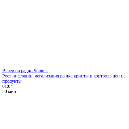
Вечер на радио Sputnik
Рост инфляции, легализация рынка крипты и контроль цен на
продукты
01:04
50 мин