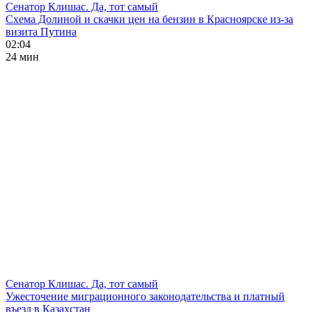
Сенатор Клишас. Да, тот самый
Схема Долиной и скачки цен на бензин в Красноярске из-за
визита Путина
02:04
24 мин
Сенатор Клишас. Да, тот самый
Ужесточение миграционного законодательства и платный
въезд в Казахстан