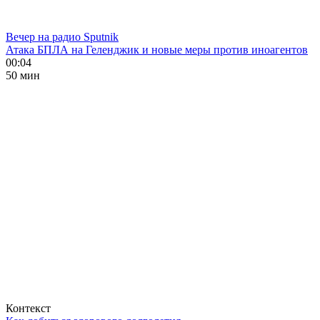
Вечер на радио Sputnik
Атака БПЛА на Геленджик и новые меры против иноагентов
00:04
50 мин
Контекст