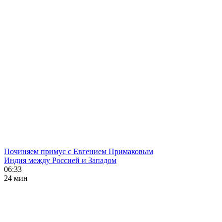
Починяем примус с Евгением Примаковым
Индия между Россией и Западом
06:33
24 мин