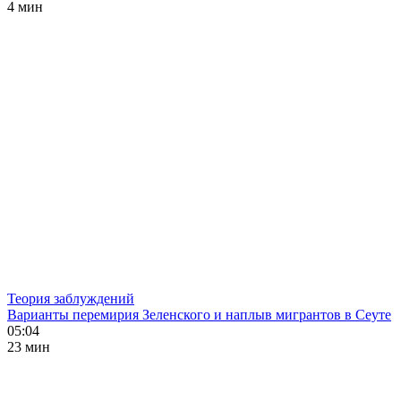
4 мин
Теория заблуждений
Варианты перемирия Зеленского и наплыв мигрантов в Сеуте
05:04
23 мин