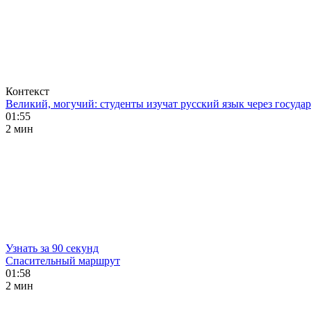
Контекст
Великий, могучий: студенты изучат русский язык через госуд
01:55
2 мин
Узнать за 90 секунд
Спасительный маршрут
01:58
2 мин