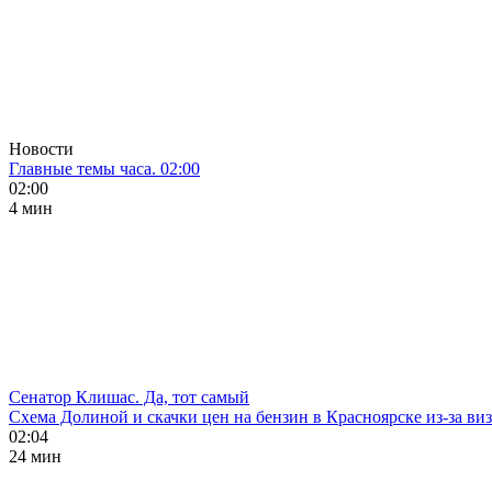
Новости
Главные темы часа. 02:00
02:00
4 мин
Сенатор Клишас. Да, тот самый
Схема Долиной и скачки цен на бензин в Красноярске из-за ви
02:04
24 мин