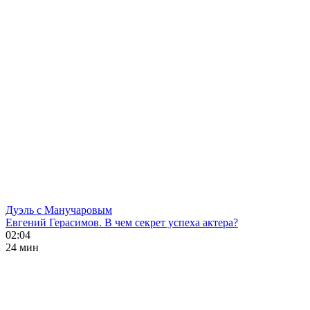
Дуэль с Манучаровым
Евгений Герасимов. В чем секрет успеха актера?
02:04
24 мин