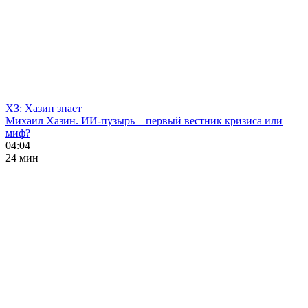
ХЗ: Хазин знает
Михаил Хазин. ИИ-пузырь – первый вестник кризиса или
миф?
04:04
24 мин