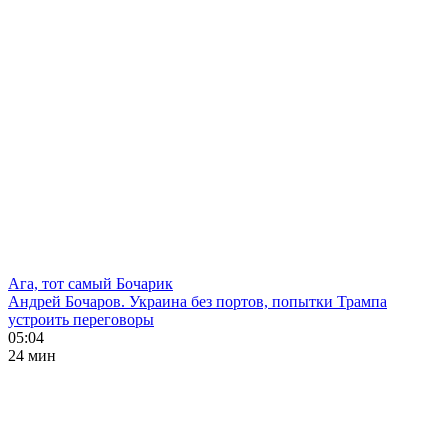
Ага, тот самый Бочарик
Андрей Бочаров. Украина без портов, попытки Трампа
устроить переговоры
05:04
24 мин