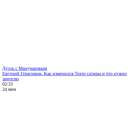
Дуэль с Манучаровым
Евгений Герасимов. Как изменился Театр сатиры и что нужно
зрителю
02:33
24 мин