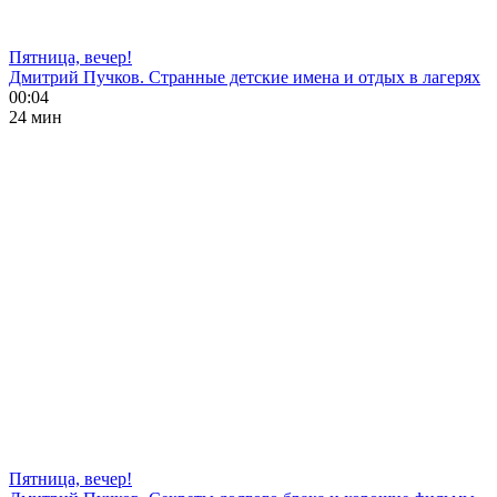
Пятница, вечер!
Дмитрий Пучков. Странные детские имена и отдых в лагерях
00:04
24 мин
Пятница, вечер!