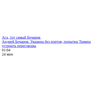
Ага, тот самый Бочарик
Андрей Бочаров. Украина без портов, попытки Трампа
устроить переговоры
01:04
24 мин