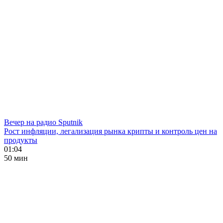
Вечер на радио Sputnik
Рост инфляции, легализация рынка крипты и контроль цен на
продукты
01:04
50 мин