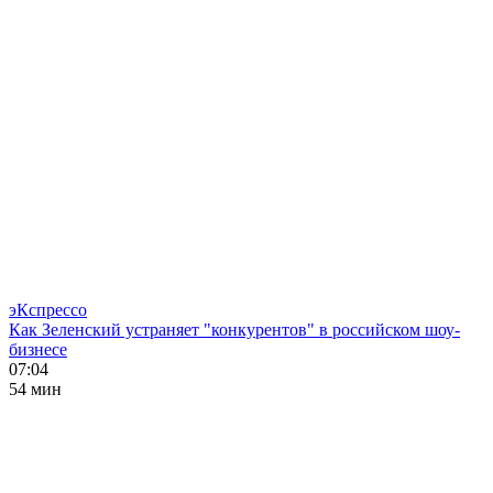
эКспрессо
Как Зеленский устраняет "конкурентов" в российском шоу-
бизнесе
07:04
54 мин