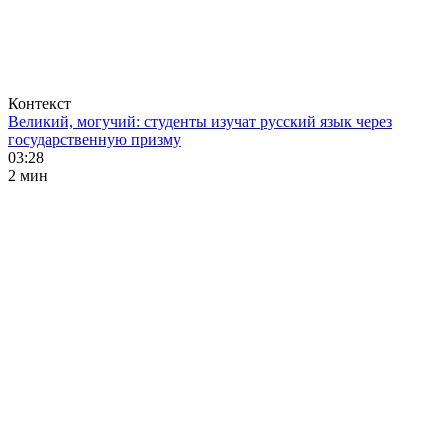
Контекст
Великий, могучий: студенты изучат русский язык через
государственную призму
03:28
2 мин