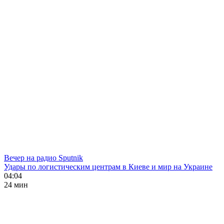
Вечер на радио Sputnik
Удары по логистическим центрам в Киеве и мир на Украине
04:04
24 мин