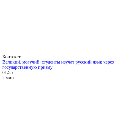
Контекст
Великий, могучий: студенты изучат русский язык через
государственную призму
01:55
2 мин