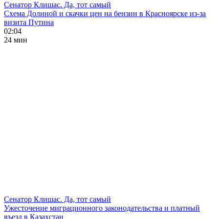
Сенатор Клишас. Да, тот самый
Схема Долиной и скачки цен на бензин в Красноярске из-за
визита Путина
02:04
24 мин
Сенатор Клишас. Да, тот самый
Ужесточение миграционного законодательства и платный
въезд в Казахстан