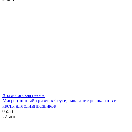
Холмогорская резьба
Миграционный кризис в Сеуте, наказание релокантов и
квоты для олимпиадников
05:33
22 мин