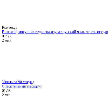
Контекст
Великий, могучий: студенты изучат русский язык через госуд
01:55
2 мин
Узнать за 90 секунд
Спасительный маршрут
01:58
2 мин