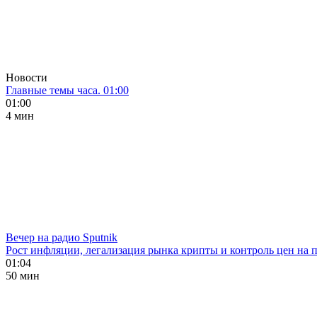
Новости
Главные темы часа. 01:00
01:00
4 мин
Вечер на радио Sputnik
Рост инфляции, легализация рынка крипты и контроль цен на 
01:04
50 мин