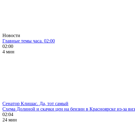
Новости
Главные темы часа. 02:00
02:00
4 мин
Сенатор Клишас. Да, тот самый
Схема Долиной и скачки цен на бензин в Красноярске из-за ви
02:04
24 мин