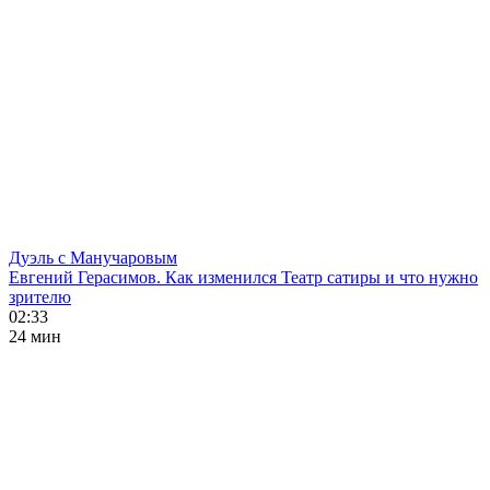
Дуэль с Манучаровым
Евгений Герасимов. Как изменился Театр сатиры и что нужно
зрителю
02:33
24 мин