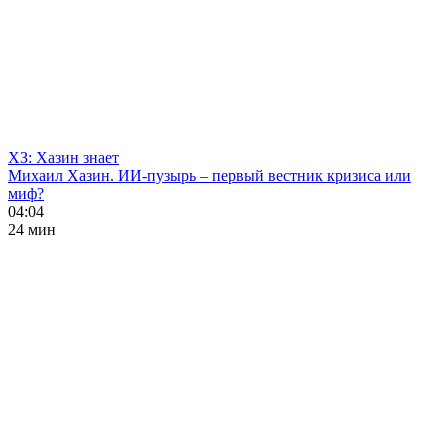
ХЗ: Хазин знает
Михаил Хазин. ИИ-пузырь – первый вестник кризиса или
миф?
04:04
24 мин