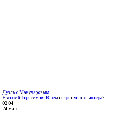
Дуэль с Манучаровым
Евгений Герасимов. В чем секрет успеха актера?
02:04
24 мин