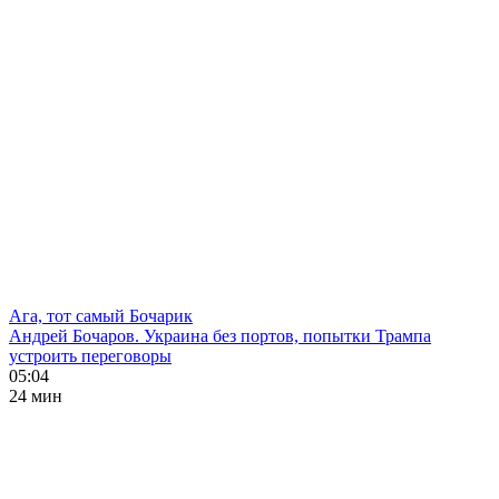
Ага, тот самый Бочарик
Андрей Бочаров. Украина без портов, попытки Трампа
устроить переговоры
05:04
24 мин