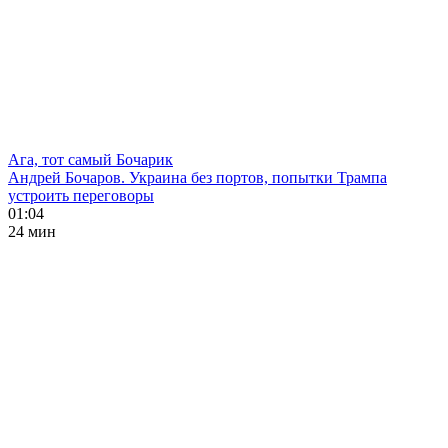
Ага, тот самый Бочарик
Андрей Бочаров. Украина без портов, попытки Трампа
устроить переговоры
01:04
24 мин