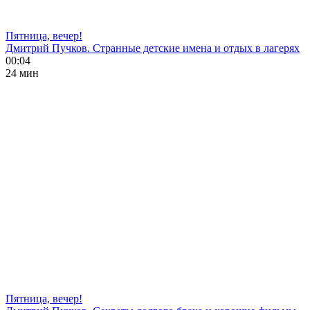
Пятница, вечер!
Дмитрий Пучков. Странные детские имена и отдых в лагерях
00:04
24 мин
Пятница, вечер!