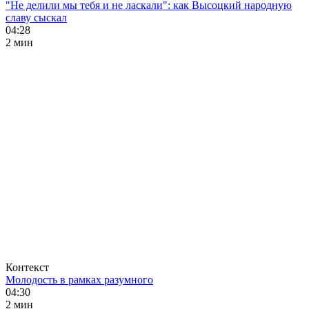
"Не делили мы тебя и не ласкали": как Высоцкий народную
славу сыскал
04:28
2 мин
Контекст
Молодость в рамках разумного
04:30
2 мин