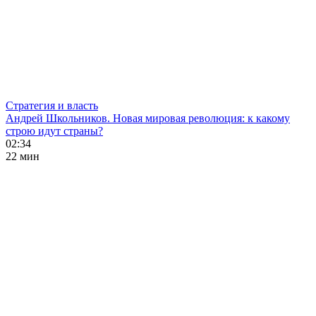
Стратегия и власть
Андрей Школьников. Новая мировая революция: к какому
строю идут страны?
02:34
22 мин