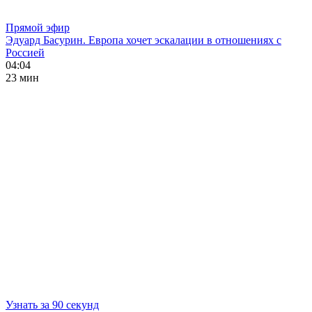
Прямой эфир
Эдуард Басурин. Европа хочет эскалации в отношениях с
Россией
04:04
23 мин
Узнать за 90 секунд