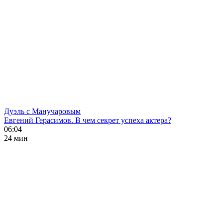
Дуэль с Манучаровым
Евгений Герасимов. В чем секрет успеха актера?
06:04
24 мин