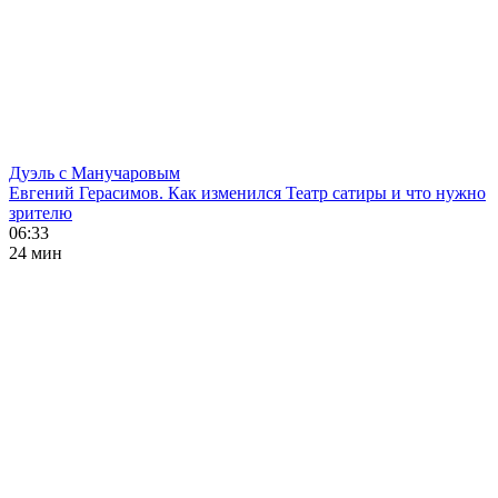
Дуэль с Манучаровым
Евгений Герасимов. Как изменился Театр сатиры и что нужно
зрителю
06:33
24 мин