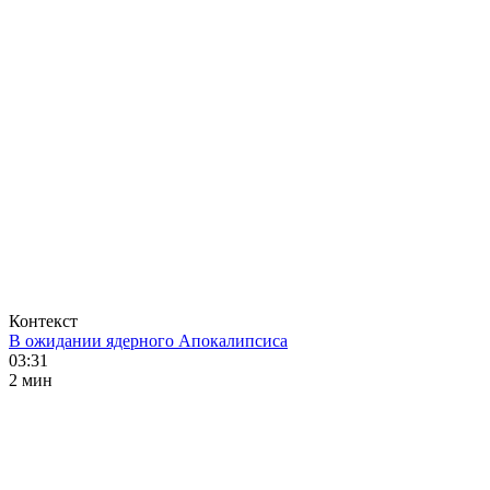
Контекст
В ожидании ядерного Апокалипсиса
03:31
2 мин