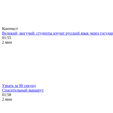
Контекст
Великий, могучий: студенты изучат русский язык через госуд
01:55
2 мин
Узнать за 90 секунд
Спасительный маршрут
01:58
2 мин