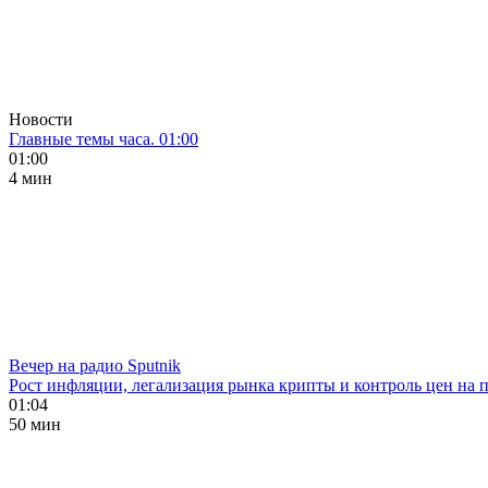
Новости
Главные темы часа. 01:00
01:00
4 мин
Вечер на радио Sputnik
Рост инфляции, легализация рынка крипты и контроль цен на 
01:04
50 мин