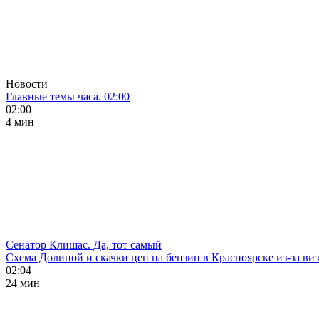
Новости
Главные темы часа. 02:00
02:00
4 мин
Сенатор Клишас. Да, тот самый
Схема Долиной и скачки цен на бензин в Красноярске из-за ви
02:04
24 мин