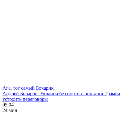
Ага, тот самый Бочарик
Андрей Бочаров. Украина без портов, попытки Трампа
устроить переговоры
05:04
24 мин