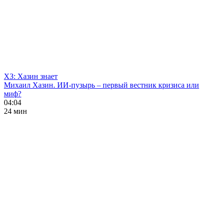
ХЗ: Хазин знает
Михаил Хазин. ИИ-пузырь – первый вестник кризиса или
миф?
04:04
24 мин