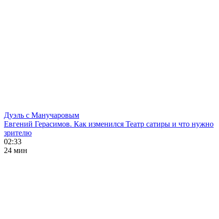
Дуэль с Манучаровым
Евгений Герасимов. Как изменился Театр сатиры и что нужно
зрителю
02:33
24 мин