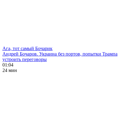
Ага, тот самый Бочарик
Андрей Бочаров. Украина без портов, попытки Трампа
устроить переговоры
01:04
24 мин