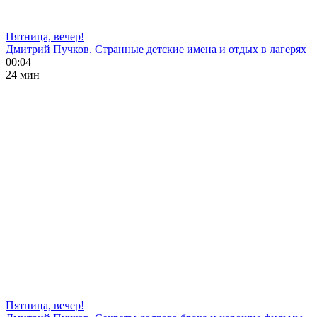
Пятница, вечер!
Дмитрий Пучков. Странные детские имена и отдых в лагерях
00:04
24 мин
Пятница, вечер!