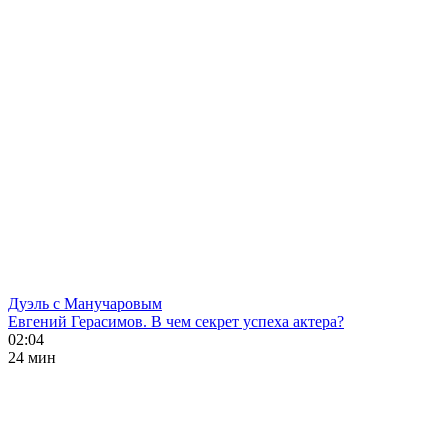
Дуэль с Манучаровым
Евгений Герасимов. В чем секрет успеха актера?
02:04
24 мин