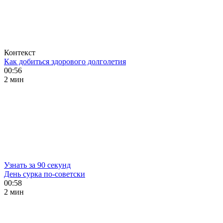
Контекст
Как добиться здорового долголетия
00:56
2 мин
Узнать за 90 секунд
День сурка по-советски
00:58
2 мин