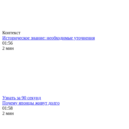
Контекст
Историческое знание: необходимые уточнения
01:56
2 мин
Узнать за 90 секунд
Почему японцы живут долго
01:58
2 мин