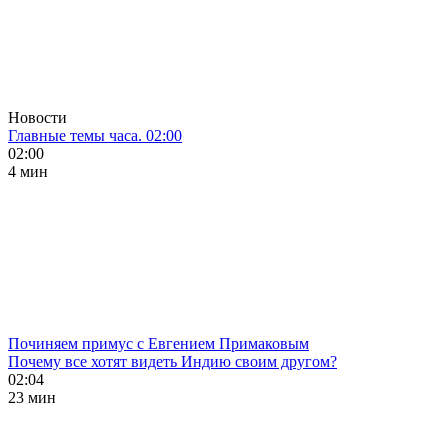
Новости
Главные темы часа. 02:00
02:00
4 мин
Починяем примус с Евгением Примаковым
Почему все хотят видеть Индию своим другом?
02:04
23 мин