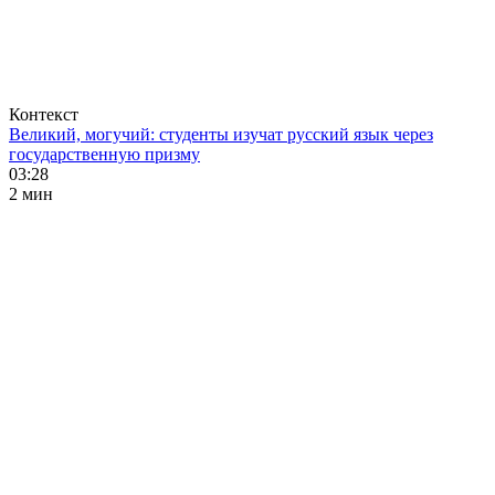
Контекст
Великий, могучий: студенты изучат русский язык через
государственную призму
03:28
2 мин