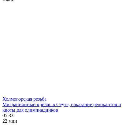
Холмогорская резьба
Миграционный кризис в Сеуте, наказание релокантов и
квоты для олимпиадников
05:33
22 мин