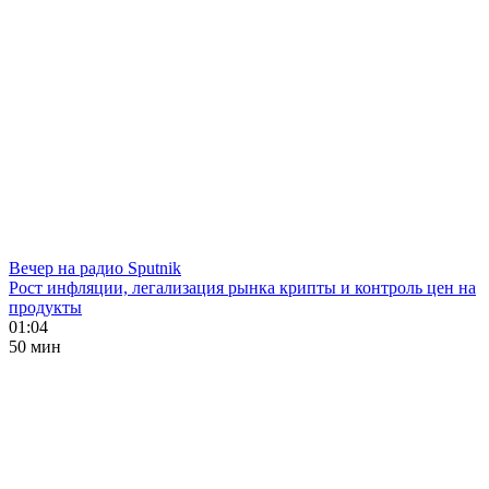
Вечер на радио Sputnik
Рост инфляции, легализация рынка крипты и контроль цен на
продукты
01:04
50 мин