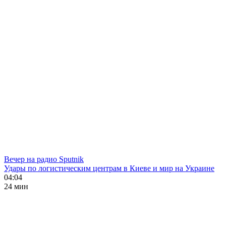
Вечер на радио Sputnik
Удары по логистическим центрам в Киеве и мир на Украине
04:04
24 мин