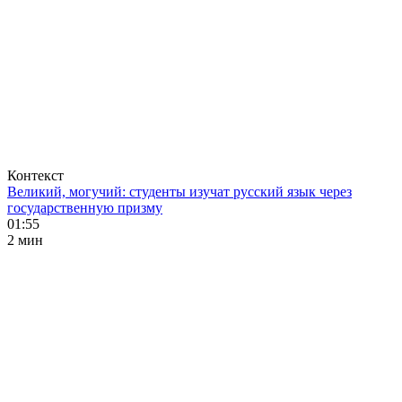
Контекст
Великий, могучий: студенты изучат русский язык через
государственную призму
01:55
2 мин