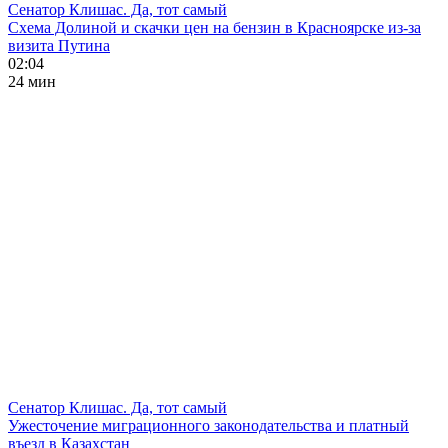
Сенатор Клишас. Да, тот самый
Схема Долиной и скачки цен на бензин в Красноярске из-за
визита Путина
02:04
24 мин
Сенатор Клишас. Да, тот самый
Ужесточение миграционного законодательства и платный
въезд в Казахстан