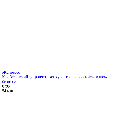
эКспрессо
Как Зеленский устраняет "конкурентов" в российском шоу-
бизнесе
07:04
54 мин