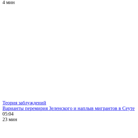
4 мин
Теория заблуждений
Варианты перемирия Зеленского и наплыв мигрантов в Сеуте
05:04
23 мин