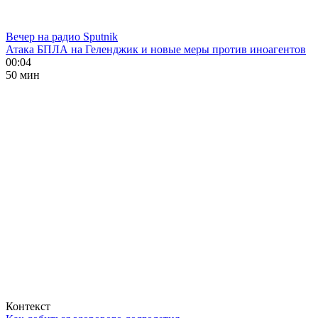
Вечер на радио Sputnik
Атака БПЛА на Геленджик и новые меры против иноагентов
00:04
50 мин
Контекст