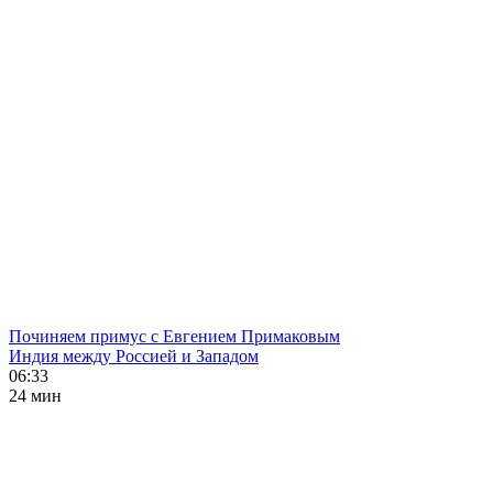
Починяем примус с Евгением Примаковым
Индия между Россией и Западом
06:33
24 мин