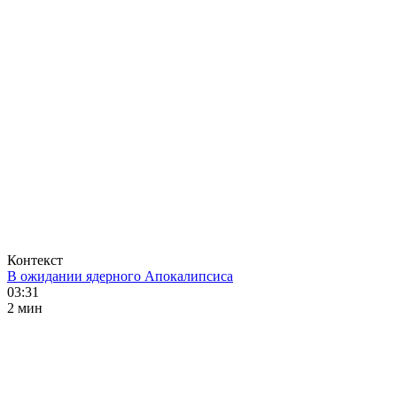
Контекст
В ожидании ядерного Апокалипсиса
03:31
2 мин