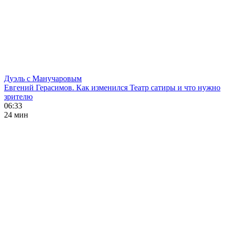
Дуэль с Манучаровым
Евгений Герасимов. Как изменился Театр сатиры и что нужно
зрителю
06:33
24 мин