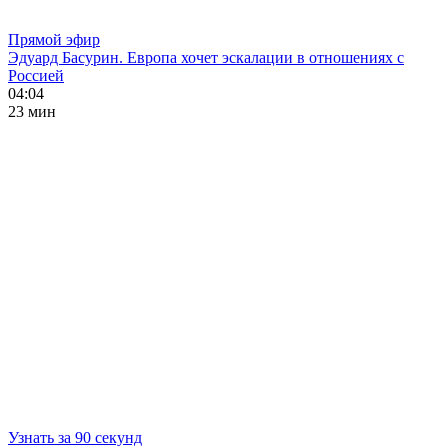
Прямой эфир
Эдуард Басурин. Европа хочет эскалации в отношениях с
Россией
04:04
23 мин
Узнать за 90 секунд