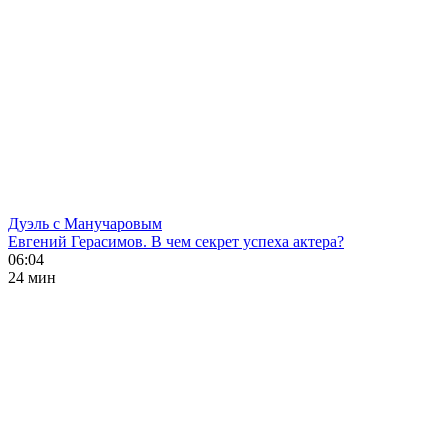
Дуэль с Манучаровым
Евгений Герасимов. В чем секрет успеха актера?
06:04
24 мин