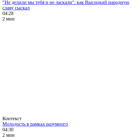
"Не делили мы тебя и не ласкали": как Высоцкий народную
славу сыскал
04:28
2 мин
Контекст
Молодость в рамках разумного
04:30
2 мин