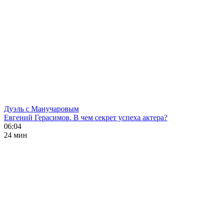
Дуэль с Манучаровым
Евгений Герасимов. В чем секрет успеха актера?
06:04
24 мин