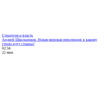
Стратегия и власть
Андрей Школьников. Новая мировая революция: к какому
строю идут страны?
02:34
22 мин