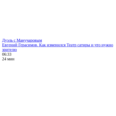
Дуэль с Манучаровым
Евгений Герасимов. Как изменился Театр сатиры и что нужно
зрителю
06:33
24 мин