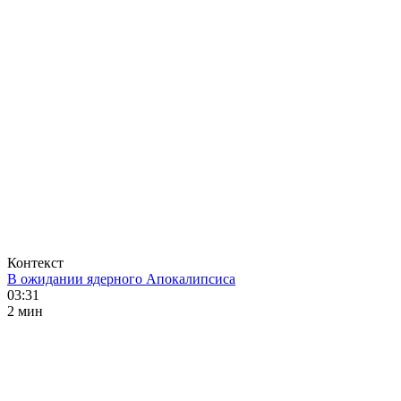
Контекст
В ожидании ядерного Апокалипсиса
03:31
2 мин