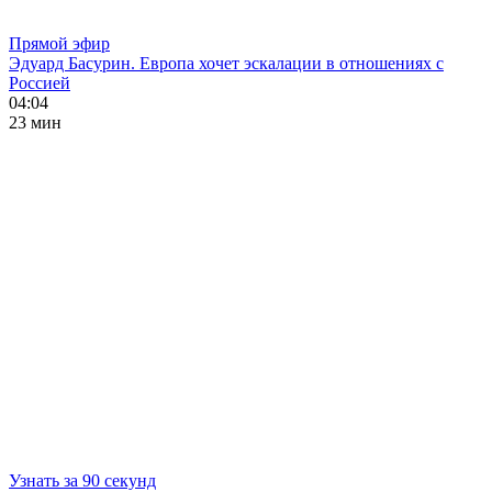
Прямой эфир
Эдуард Басурин. Европа хочет эскалации в отношениях с
Россией
04:04
23 мин
Узнать за 90 секунд