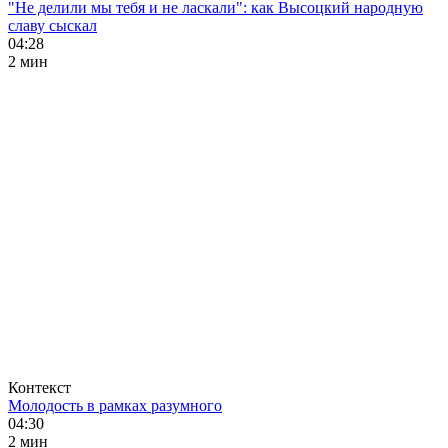
"Не делили мы тебя и не ласкали": как Высоцкий народную
славу сыскал
04:28
2 мин
Контекст
Молодость в рамках разумного
04:30
2 мин