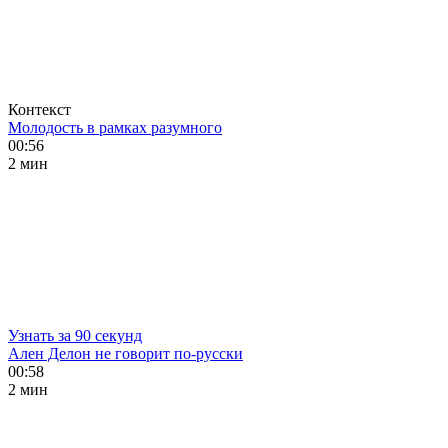
Контекст
Молодость в рамках разумного
00:56
2 мин
Узнать за 90 секунд
Ален Делон не говорит по-русски
00:58
2 мин