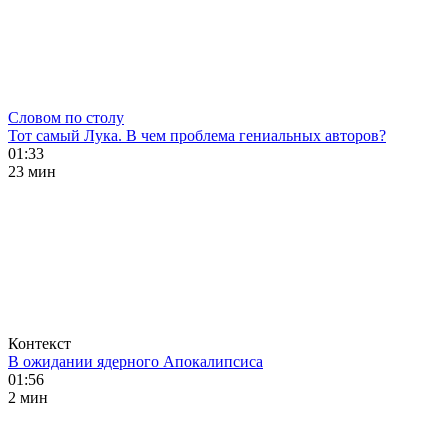
Словом по столу
Тот самый Лука. В чем проблема гениальных авторов?
01:33
23 мин
Контекст
В ожидании ядерного Апокалипсиса
01:56
2 мин