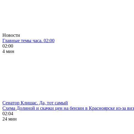
Новости
Главные темы часа. 02:00
02:00
4 мин
Сенатор Клишас. Да, тот самый
Схема Долиной и скачки цен на бензин в Красноярске из-за ви
02:04
24 мин