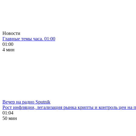
Новости
Главные темы часа. 01:00
01:00
4 мин
Вечер на радио Sputnik
Рост инфляции, легализация рынка крипты и контроль цен на 
01:04
50 мин