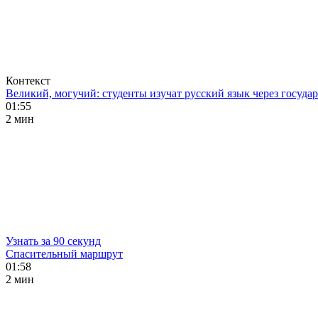
Контекст
Великий, могучий: студенты изучат русский язык через госуд
01:55
2 мин
Узнать за 90 секунд
Спасительный маршрут
01:58
2 мин