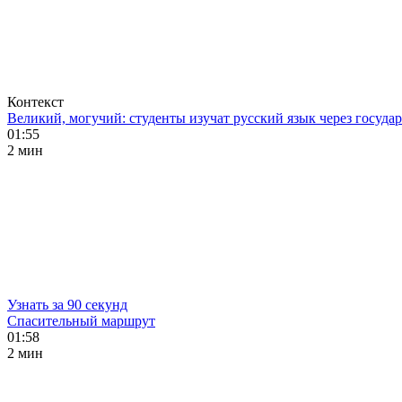
Контекст
Великий, могучий: студенты изучат русский язык через госуд
01:55
2 мин
Узнать за 90 секунд
Спасительный маршрут
01:58
2 мин