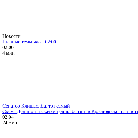
Новости
Главные темы часа. 02:00
02:00
4 мин
Сенатор Клишас. Да, тот самый
Схема Долиной и скачки цен на бензин в Красноярске из-за ви
02:04
24 мин