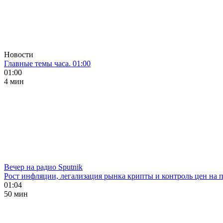
Новости
Главные темы часа. 01:00
01:00
4 мин
Вечер на радио Sputnik
Рост инфляции, легализация рынка крипты и контроль цен на 
01:04
50 мин