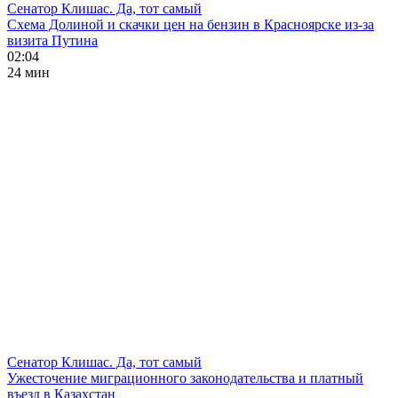
Сенатор Клишас. Да, тот самый
Схема Долиной и скачки цен на бензин в Красноярске из-за
визита Путина
02:04
24 мин
Сенатор Клишас. Да, тот самый
Ужесточение миграционного законодательства и платный
въезд в Казахстан