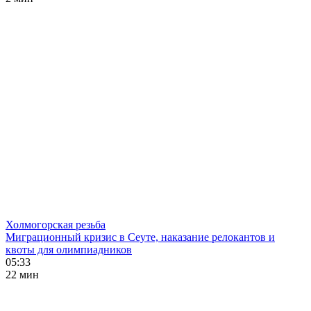
Холмогорская резьба
Миграционный кризис в Сеуте, наказание релокантов и
квоты для олимпиадников
05:33
22 мин