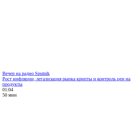
Вечер на радио Sputnik
Рост инфляции, легализация рынка крипты и контроль цен на
продукты
01:04
50 мин