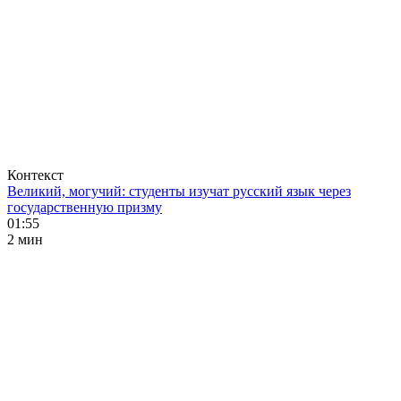
Контекст
Великий, могучий: студенты изучат русский язык через
государственную призму
01:55
2 мин