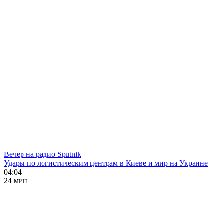
Вечер на радио Sputnik
Удары по логистическим центрам в Киеве и мир на Украине
04:04
24 мин