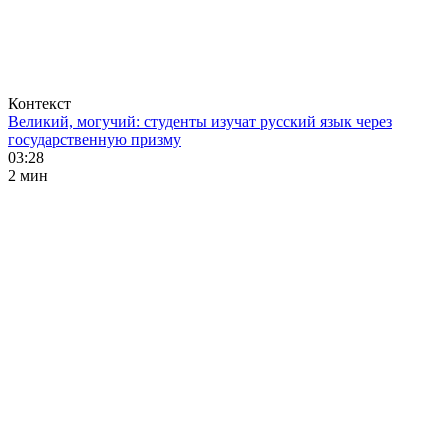
Контекст
Великий, могучий: студенты изучат русский язык через
государственную призму
03:28
2 мин