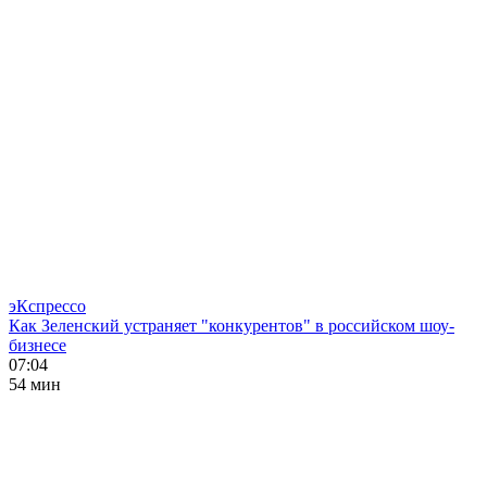
эКспрессо
Как Зеленский устраняет "конкурентов" в российском шоу-
бизнесе
07:04
54 мин