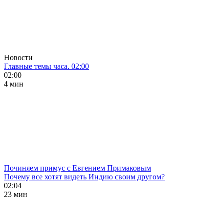
Новости
Главные темы часа. 02:00
02:00
4 мин
Починяем примус с Евгением Примаковым
Почему все хотят видеть Индию своим другом?
02:04
23 мин