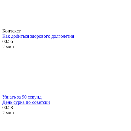
Контекст
Как добиться здорового долголетия
00:56
2 мин
Узнать за 90 секунд
День сурка по-советски
00:58
2 мин