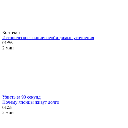
Контекст
Историческое знание: необходимые уточнения
01:56
2 мин
Узнать за 90 секунд
Почему японцы живут долго
01:58
2 мин