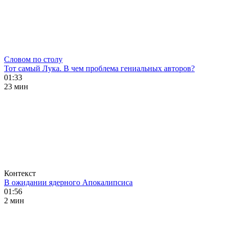
Словом по столу
Тот самый Лука. В чем проблема гениальных авторов?
01:33
23 мин
Контекст
В ожидании ядерного Апокалипсиса
01:56
2 мин