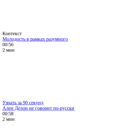
Контекст
Молодость в рамках разумного
00:56
2 мин
Узнать за 90 секунд
Ален Делон не говорит по-русски
00:58
2 мин