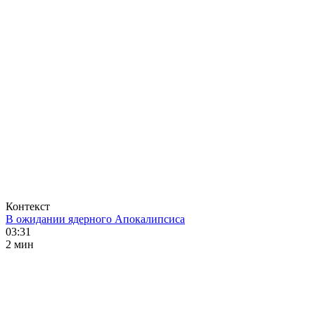
Контекст
В ожидании ядерного Апокалипсиса
03:31
2 мин