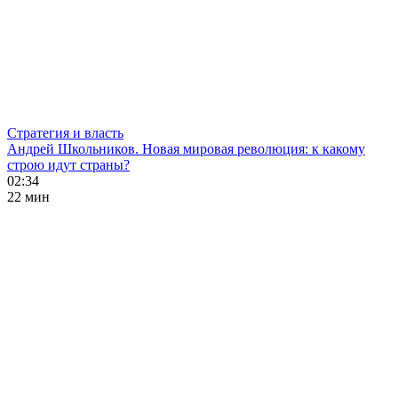
Стратегия и власть
Андрей Школьников. Новая мировая революция: к какому
строю идут страны?
02:34
22 мин