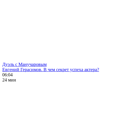
Дуэль с Манучаровым
Евгений Герасимов. В чем секрет успеха актера?
06:04
24 мин