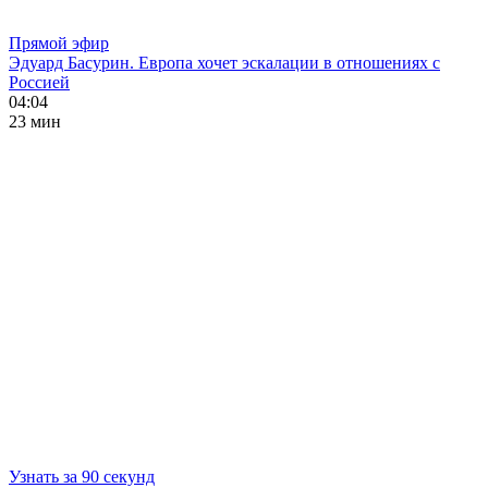
Прямой эфир
Эдуард Басурин. Европа хочет эскалации в отношениях с
Россией
04:04
23 мин
Узнать за 90 секунд