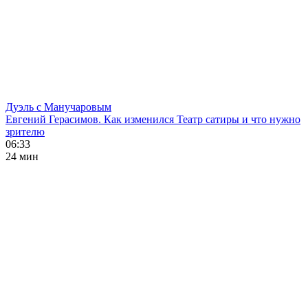
Дуэль с Манучаровым
Евгений Герасимов. Как изменился Театр сатиры и что нужно
зрителю
06:33
24 мин