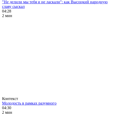
"Не делили мы тебя и не ласкали": как Высоцкий народную
славу сыскал
04:28
2 мин
Контекст
Молодость в рамках разумного
04:30
2 мин