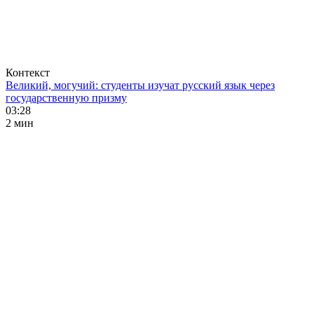
Контекст
Великий, могучий: студенты изучат русский язык через
государственную призму
03:28
2 мин