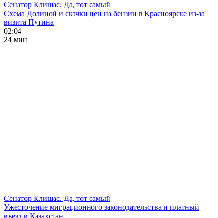
Сенатор Клишас. Да, тот самый
Схема Долиной и скачки цен на бензин в Красноярске из-за
визита Путина
02:04
24 мин
Сенатор Клишас. Да, тот самый
Ужесточение миграционного законодательства и платный
въезд в Казахстан