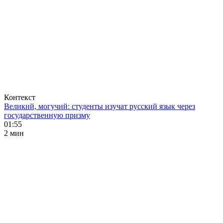
Контекст
Великий, могучий: студенты изучат русский язык через
государственную призму
01:55
2 мин