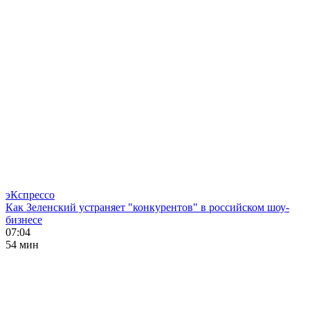
эКспрессо
Как Зеленский устраняет "конкурентов" в российском шоу-
бизнесе
07:04
54 мин