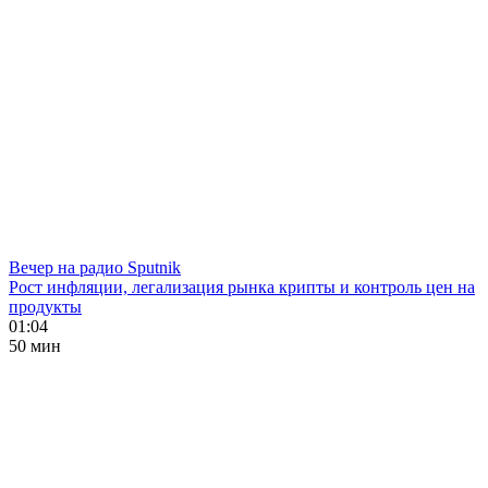
Вечер на радио Sputnik
Рост инфляции, легализация рынка крипты и контроль цен на
продукты
01:04
50 мин