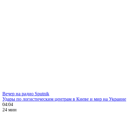
Вечер на радио Sputnik
Удары по логистическим центрам в Киеве и мир на Украине
04:04
24 мин