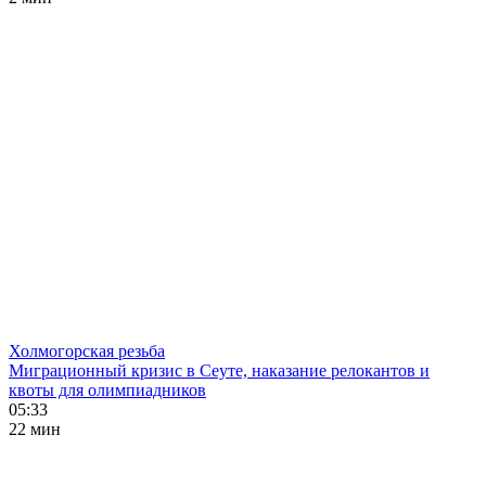
Холмогорская резьба
Миграционный кризис в Сеуте, наказание релокантов и
квоты для олимпиадников
05:33
22 мин