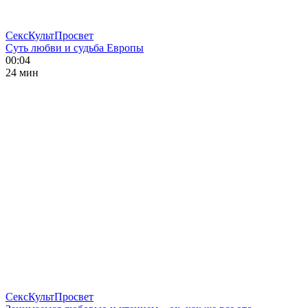
СексКультПросвет
Суть любви и судьба Европы
00:04
24 мин
СексКультПросвет