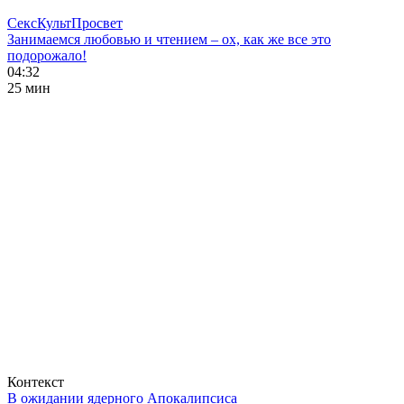
СексКультПросвет
Занимаемся любовью и чтением – ох, как же все это
подорожало!
04:32
25 мин
Контекст
В ожидании ядерного Апокалипсиса