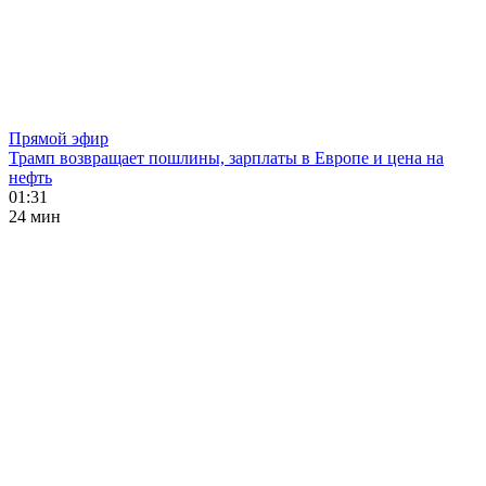
Прямой эфир
Трамп возвращает пошлины, зарплаты в Европе и цена на
нефть
01:31
24 мин