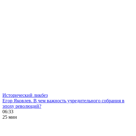
Исторический ликбез
Егор Яковлев. В чем важность учредительного собрания в
эпоху революций?
06:33
25 мин