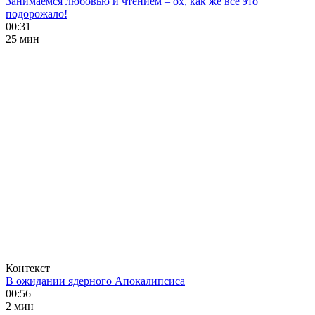
Занимаемся любовью и чтением – ох, как же все это
подорожало!
00:31
25 мин
Контекст
В ожидании ядерного Апокалипсиса
00:56
2 мин