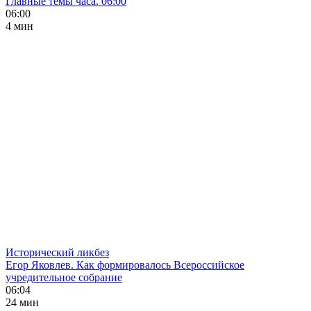
Главные темы часа. 06:00
06:00
4 мин
Исторический ликбез
Егор Яковлев. Как формировалось Всероссийское
учредительное собрание
06:04
24 мин