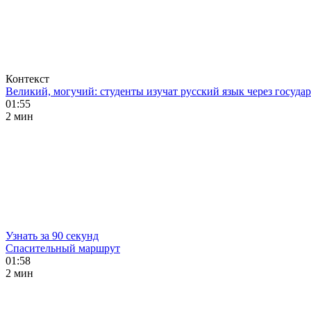
Контекст
Великий, могучий: студенты изучат русский язык через госуд
01:55
2 мин
Узнать за 90 секунд
Спасительный маршрут
01:58
2 мин