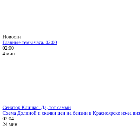
Новости
Главные темы часа. 02:00
02:00
4 мин
Сенатор Клишас. Да, тот самый
Схема Долиной и скачки цен на бензин в Красноярске из-за ви
02:04
24 мин