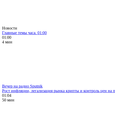
Новости
Главные темы часа. 01:00
01:00
4 мин
Вечер на радио Sputnik
Рост инфляции, легализация рынка крипты и контроль цен на 
01:04
50 мин