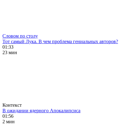
Словом по столу
Тот самый Лука. В чем проблема гениальных авторов?
01:33
23 мин
Контекст
В ожидании ядерного Апокалипсиса
01:56
2 мин