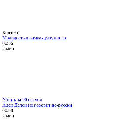
Контекст
Молодость в рамках разумного
00:56
2 мин
Узнать за 90 секунд
Ален Делон не говорит по-русски
00:58
2 мин