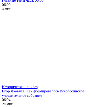
Главные темы часа. 06:00
06:00
4 мин
Исторический ликбез
Егор Яковлев. Как формировалось Всероссийское
учредительное собрание
06:04
24 мин