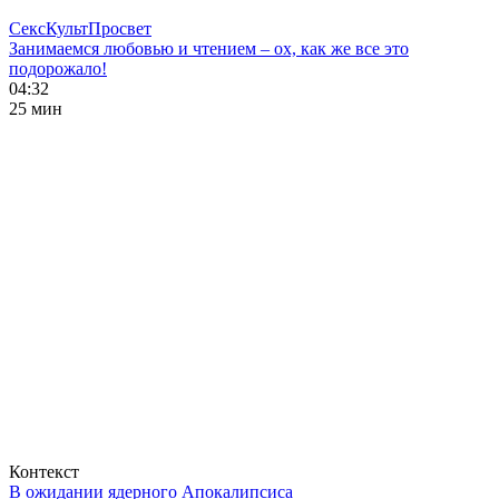
СексКультПросвет
Занимаемся любовью и чтением – ох, как же все это
подорожало!
04:32
25 мин
Контекст
В ожидании ядерного Апокалипсиса