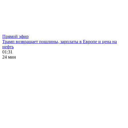
Прямой эфир
Трамп возвращает пошлины, зарплаты в Европе и цена на
нефть
01:31
24 мин