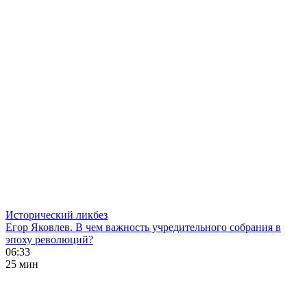
Исторический ликбез
Егор Яковлев. В чем важность учредительного собрания в
эпоху революций?
06:33
25 мин