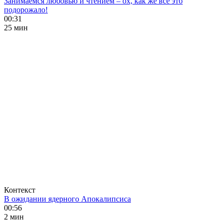
Занимаемся любовью и чтением – ох, как же все это
подорожало!
00:31
25 мин
Контекст
В ожидании ядерного Апокалипсиса
00:56
2 мин