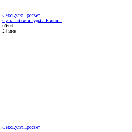
СексКультПросвет
Суть любви и судьба Европы
00:04
24 мин
СексКультПросвет