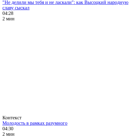
"Не делили мы тебя и не ласкали": как Высоцкий народную
славу сыскал
04:28
2 мин
Контекст
Молодость в рамках разумного
04:30
2 мин