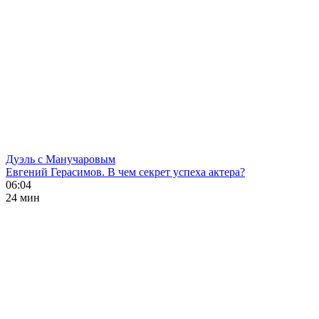
Дуэль с Манучаровым
Евгений Герасимов. В чем секрет успеха актера?
06:04
24 мин