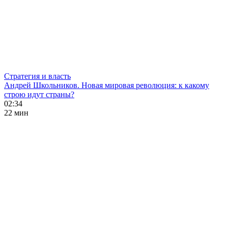
Стратегия и власть
Андрей Школьников. Новая мировая революция: к какому
строю идут страны?
02:34
22 мин