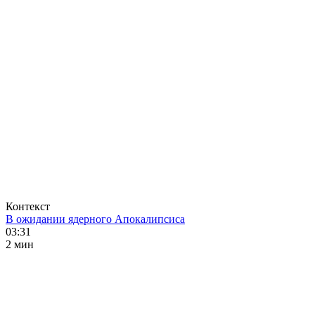
Контекст
В ожидании ядерного Апокалипсиса
03:31
2 мин