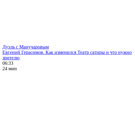
Дуэль с Манучаровым
Евгений Герасимов. Как изменился Театр сатиры и что нужно
зрителю
06:33
24 мин