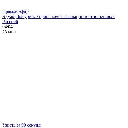
Прямой эфир
Эдуард Басурин. Европа хочет эскалации в отношениях с
Россией
04:04
23 мин
Узнать за 90 секунд