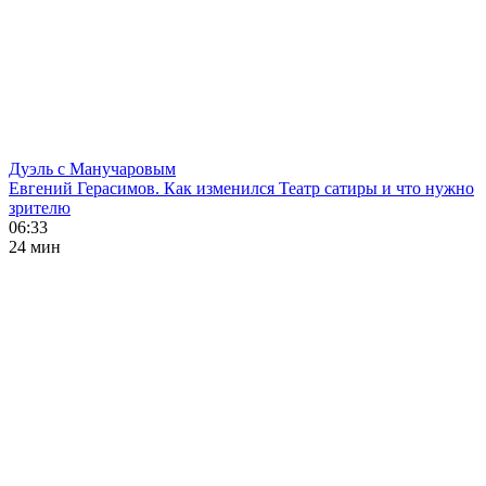
Дуэль с Манучаровым
Евгений Герасимов. Как изменился Театр сатиры и что нужно
зрителю
06:33
24 мин