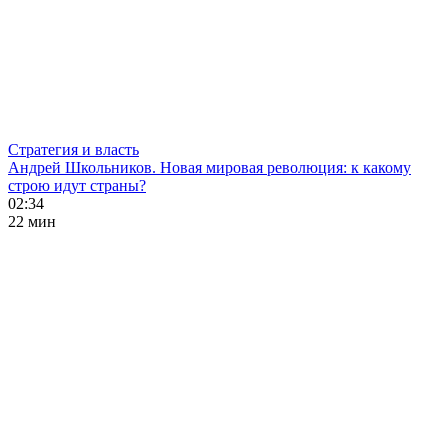
Стратегия и власть
Андрей Школьников. Новая мировая революция: к какому
строю идут страны?
02:34
22 мин