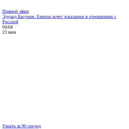
Прямой эфир
Эдуард Басурин. Европа хочет эскалации в отношениях с
Россией
04:04
23 мин
Узнать за 90 секунд