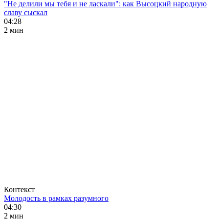
"Не делили мы тебя и не ласкали": как Высоцкий народную
славу сыскал
04:28
2 мин
Контекст
Молодость в рамках разумного
04:30
2 мин