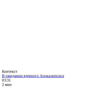
Контекст
В ожидании ядерного Апокалипсиса
03:31
2 мин