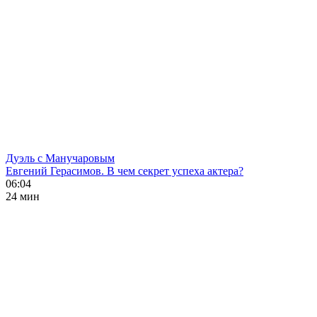
Дуэль с Манучаровым
Евгений Герасимов. В чем секрет успеха актера?
06:04
24 мин