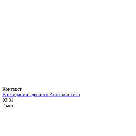
Контекст
В ожидании ядерного Апокалипсиса
03:31
2 мин