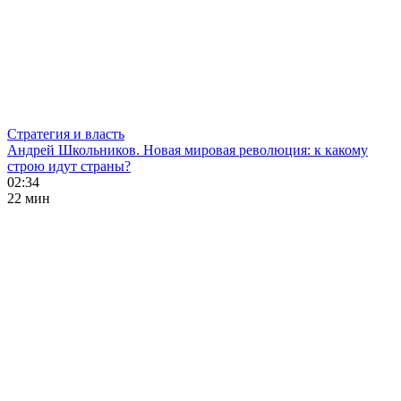
Стратегия и власть
Андрей Школьников. Новая мировая революция: к какому
строю идут страны?
02:34
22 мин