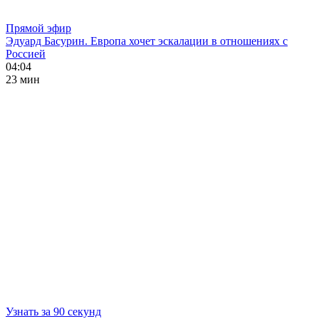
Прямой эфир
Эдуард Басурин. Европа хочет эскалации в отношениях с
Россией
04:04
23 мин
Узнать за 90 секунд