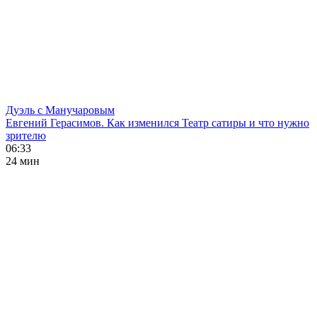
Дуэль с Манучаровым
Евгений Герасимов. Как изменился Театр сатиры и что нужно
зрителю
06:33
24 мин