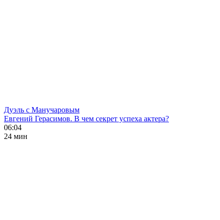
Дуэль с Манучаровым
Евгений Герасимов. В чем секрет успеха актера?
06:04
24 мин