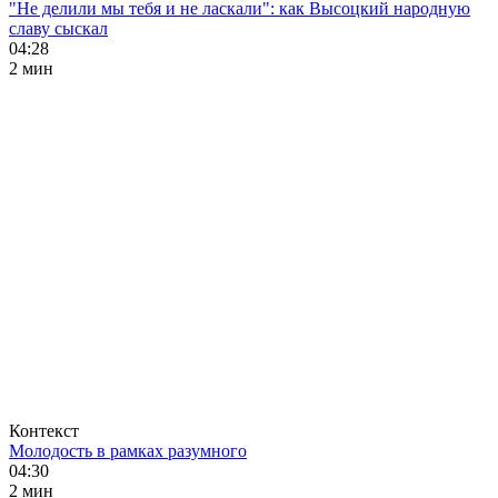
"Не делили мы тебя и не ласкали": как Высоцкий народную
славу сыскал
04:28
2 мин
Контекст
Молодость в рамках разумного
04:30
2 мин