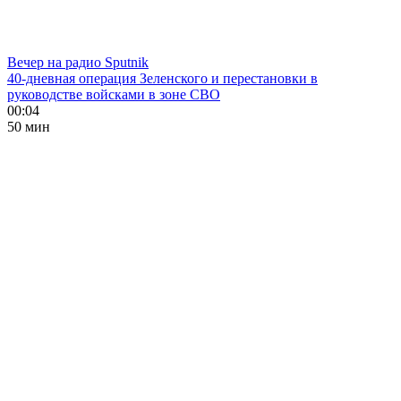
Вечер на радио Sputnik
40-дневная операция Зеленского и перестановки в
руководстве войсками в зоне СВО
00:04
50 мин