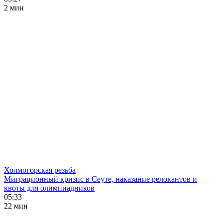
2 мин
Холмогорская резьба
Миграционный кризис в Сеуте, наказание релокантов и
квоты для олимпиадников
05:33
22 мин