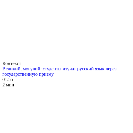
Контекст
Великий, могучий: студенты изучат русский язык через
государственную призму
01:55
2 мин