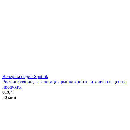
Вечер на радио Sputnik
Рост инфляции, легализация рынка крипты и контроль цен на
продукты
01:04
50 мин