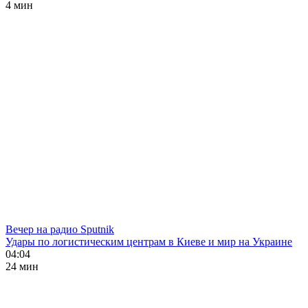
4 мин
Вечер на радио Sputnik
Удары по логистическим центрам в Киеве и мир на Украине
04:04
24 мин