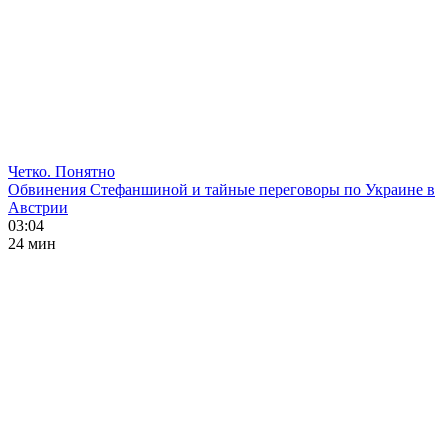
Четко. Понятно
Обвинения Стефаншиной и тайные переговоры по Украине в
Австрии
03:04
24 мин