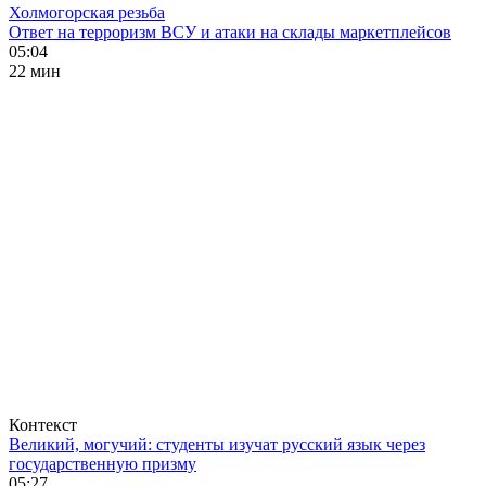
Холмогорская резьба
Ответ на терроризм ВСУ и атаки на склады маркетплейсов
05:04
22 мин
Контекст
Великий, могучий: студенты изучат русский язык через
государственную призму
05:27