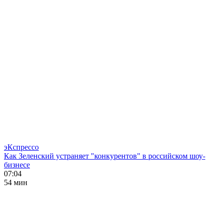
эКспрессо
Как Зеленский устраняет "конкурентов" в российском шоу-
бизнесе
07:04
54 мин