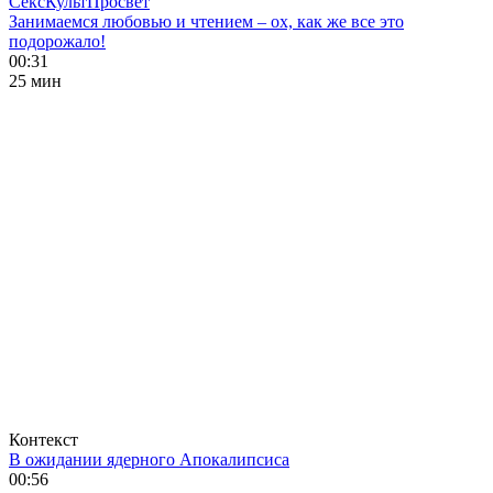
СексКультПросвет
Занимаемся любовью и чтением – ох, как же все это
подорожало!
00:31
25 мин
Контекст
В ожидании ядерного Апокалипсиса
00:56