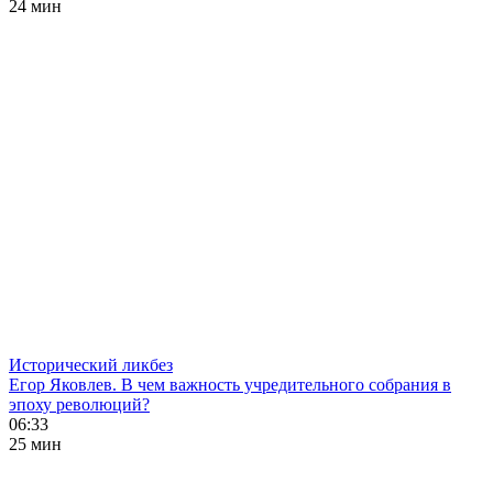
24 мин
Исторический ликбез
Егор Яковлев. В чем важность учредительного собрания в
эпоху революций?
06:33
25 мин