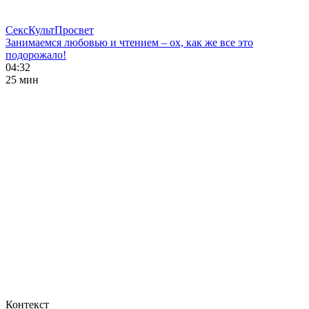
СексКультПросвет
Занимаемся любовью и чтением – ох, как же все это
подорожало!
04:32
25 мин
Контекст