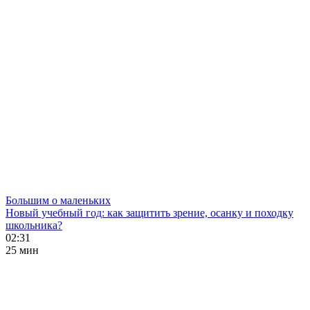
Большим о маленьких
Новый учебный год: как защитить зрение, осанку и походку
школьника?
02:31
25 мин