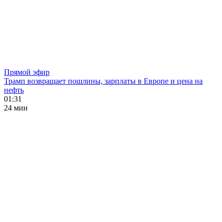
Прямой эфир
Трамп возвращает пошлины, зарплаты в Европе и цена на
нефть
01:31
24 мин