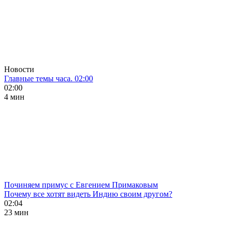
Новости
Главные темы часа. 02:00
02:00
4 мин
Починяем примус с Евгением Примаковым
Почему все хотят видеть Индию своим другом?
02:04
23 мин