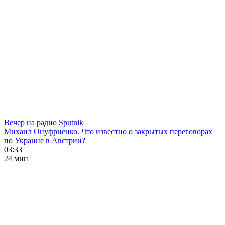
Вечер на радио Sputnik
Михаил Онуфриенко. Что известно о закрытых переговорах
по Украине в Австрии?
03:33
24 мин