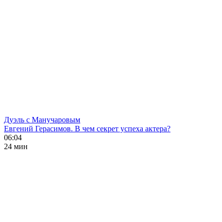
Дуэль с Манучаровым
Евгений Герасимов. В чем секрет успеха актера?
06:04
24 мин