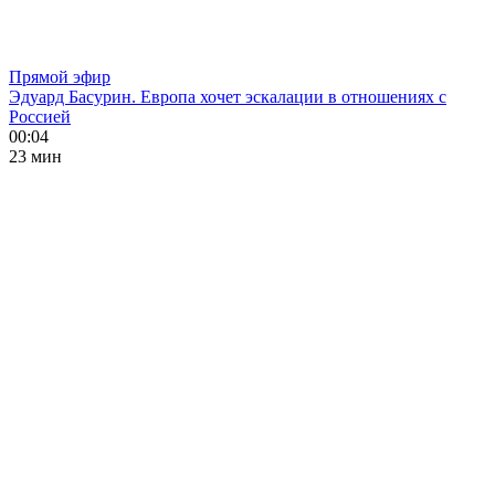
Прямой эфир
Эдуард Басурин. Европа хочет эскалации в отношениях с
Россией
00:04
23 мин