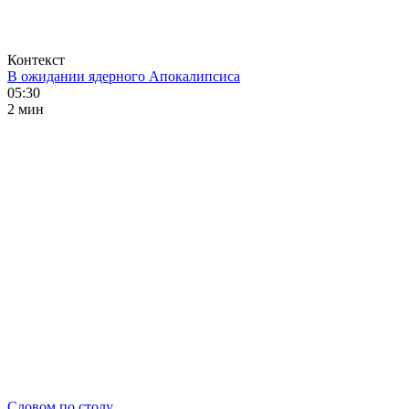
Контекст
В ожидании ядерного Апокалипсиса
05:30
2 мин
Словом по столу