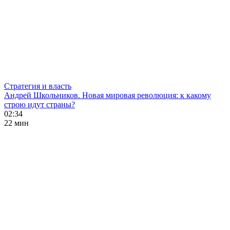
Стратегия и власть
Андрей Школьников. Новая мировая революция: к какому
строю идут страны?
02:34
22 мин