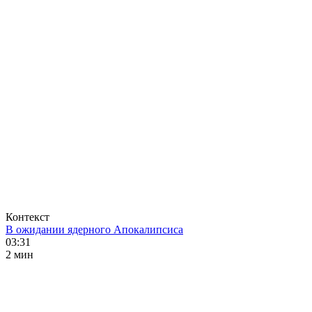
Контекст
В ожидании ядерного Апокалипсиса
03:31
2 мин