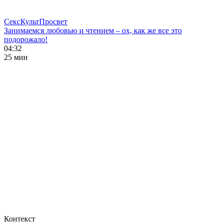
СексКультПросвет
Занимаемся любовью и чтением – ох, как же все это
подорожало!
04:32
25 мин
Контекст