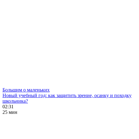
Большим о маленьких
Новый учебный год: как защитить зрение, осанку и походку
школьника?
02:31
25 мин