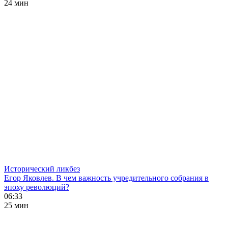
24 мин
Исторический ликбез
Егор Яковлев. В чем важность учредительного собрания в
эпоху революций?
06:33
25 мин