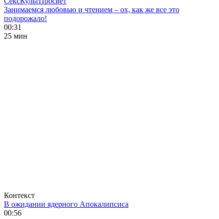
СексКультПросвет
Занимаемся любовью и чтением – ох, как же все это
подорожало!
00:31
25 мин
Контекст
В ожидании ядерного Апокалипсиса
00:56