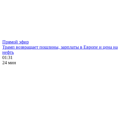
Прямой эфир
Трамп возвращает пошлины, зарплаты в Европе и цена на
нефть
01:31
24 мин