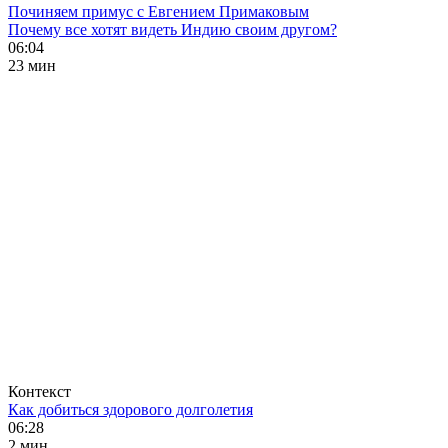
Починяем примус с Евгением Примаковым
Почему все хотят видеть Индию своим другом?
06:04
23 мин
Контекст
Как добиться здорового долголетия
06:28
2 мин