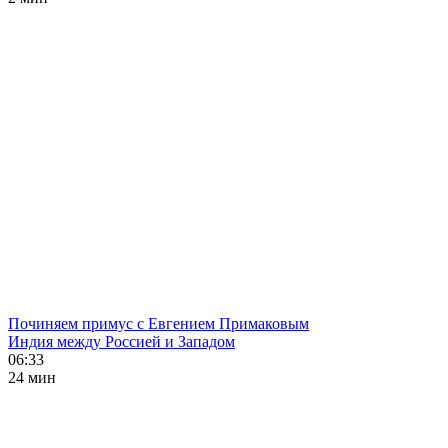
Починяем примус с Евгением Примаковым
Индия между Россией и Западом
06:33
24 мин