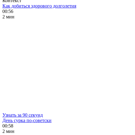
Контекст
Как добиться здорового долголетия
00:56
2 мин
Узнать за 90 секунд
День сурка по-советски
00:58
2 мин