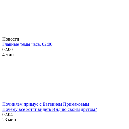
Новости
Главные темы часа. 02:00
02:00
4 мин
Починяем примус с Евгением Примаковым
Почему все хотят видеть Индию своим другом?
02:04
23 мин