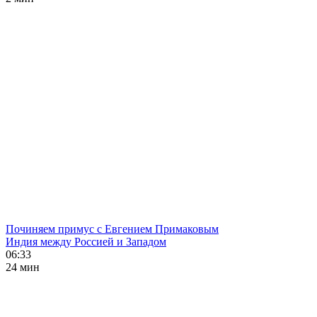
Починяем примус с Евгением Примаковым
Индия между Россией и Западом
06:33
24 мин