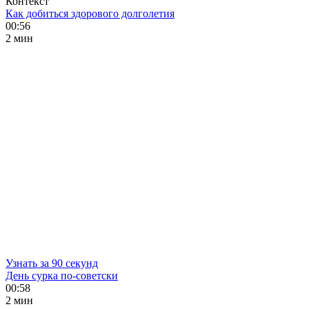
Контекст
Как добиться здорового долголетия
00:56
2 мин
Узнать за 90 секунд
День сурка по-советски
00:58
2 мин