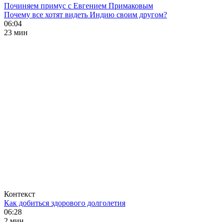
Починяем примус с Евгением Примаковым
Почему все хотят видеть Индию своим другом?
06:04
23 мин
Контекст
Как добиться здорового долголетия
06:28
2 мин