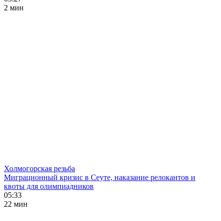
2 мин
Холмогорская резьба
Миграционный кризис в Сеуте, наказание релокантов и
квоты для олимпиадников
05:33
22 мин