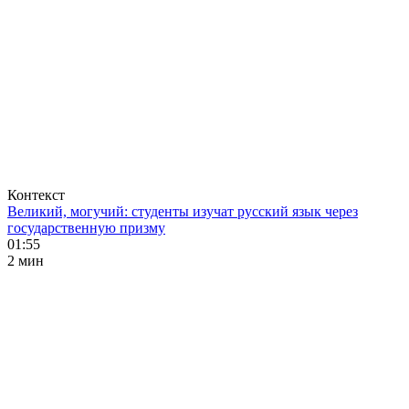
Контекст
Великий, могучий: студенты изучат русский язык через
государственную призму
01:55
2 мин