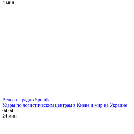
4 мин
Вечер на радио Sputnik
Удары по логистическим центрам в Киеве и мир на Украине
04:04
24 мин