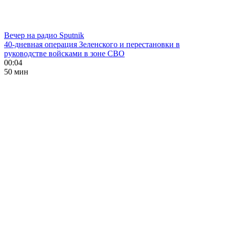
Вечер на радио Sputnik
40-дневная операция Зеленского и перестановки в
руководстве войсками в зоне СВО
00:04
50 мин