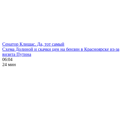
Сенатор Клишас. Да, тот самый
Схема Долиной и скачки цен на бензин в Красноярске из-за
визита Путина
06:04
24 мин