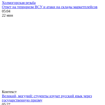
Холмогорская резьба
Ответ на терроризм ВСУ и атаки на склады маркетплейсов
05:04
22 мин
Контекст
Великий, могучий: студенты изучат русский язык через
государственную призму
05:27