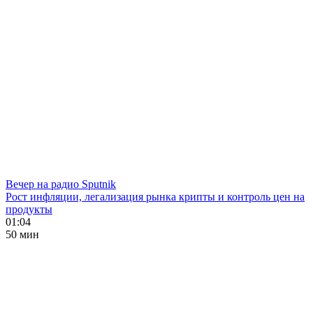
Вечер на радио Sputnik
Рост инфляции, легализация рынка крипты и контроль цен на
продукты
01:04
50 мин