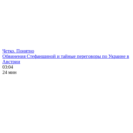
Четко. Понятно
Обвинения Стефаншиной и тайные переговоры по Украине в
Австрии
03:04
24 мин