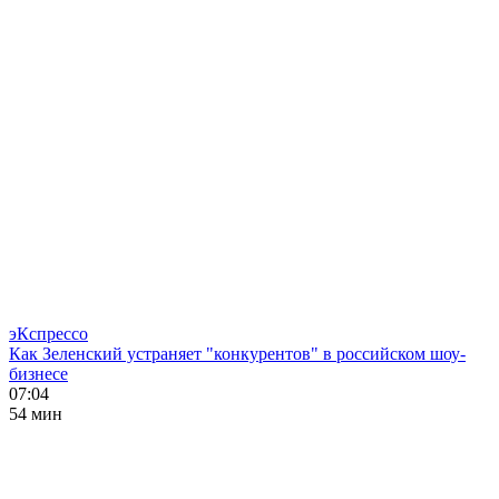
эКспрессо
Как Зеленский устраняет "конкурентов" в российском шоу-
бизнесе
07:04
54 мин