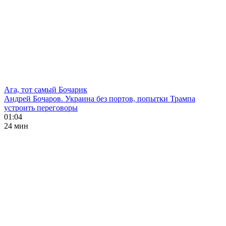
Ага, тот самый Бочарик
Андрей Бочаров. Украина без портов, попытки Трампа
устроить переговоры
01:04
24 мин