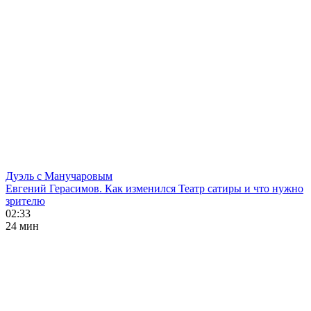
Дуэль с Манучаровым
Евгений Герасимов. Как изменился Театр сатиры и что нужно
зрителю
02:33
24 мин