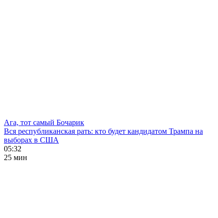
Ага, тот самый Бочарик
Вся республиканская рать: кто будет кандидатом Трампа на
выборах в США
05:32
25 мин