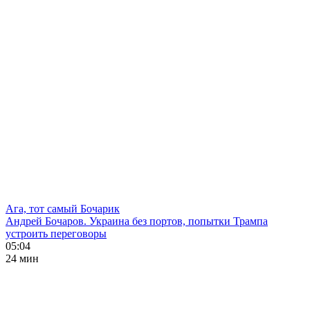
Ага, тот самый Бочарик
Андрей Бочаров. Украина без портов, попытки Трампа
устроить переговоры
05:04
24 мин