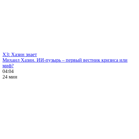
ХЗ: Хазин знает
Михаил Хазин. ИИ-пузырь – первый вестник кризиса или
миф?
04:04
24 мин