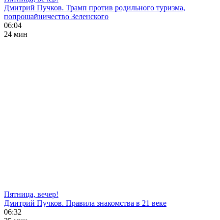
Дмитрий Пучков. Трамп против родильного туризма,
попрошайничество Зеленского
06:04
24 мин
Пятница, вечер!
Дмитрий Пучков. Правила знакомства в 21 веке
06:32