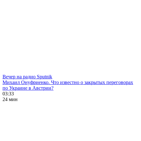
Вечер на радио Sputnik
Михаил Онуфриенко. Что известно о закрытых переговорах
по Украине в Австрии?
03:33
24 мин