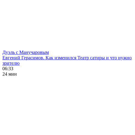
Дуэль с Манучаровым
Евгений Герасимов. Как изменился Театр сатиры и что нужно
зрителю
06:33
24 мин