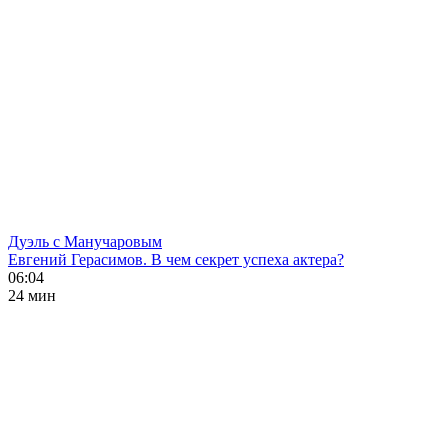
Дуэль с Манучаровым
Евгений Герасимов. В чем секрет успеха актера?
06:04
24 мин