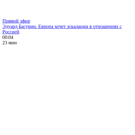
Прямой эфир
Эдуард Басурин. Европа хочет эскалации в отношениях с
Россией
00:04
23 мин