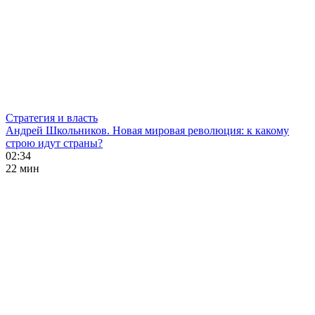
Стратегия и власть
Андрей Школьников. Новая мировая революция: к какому
строю идут страны?
02:34
22 мин