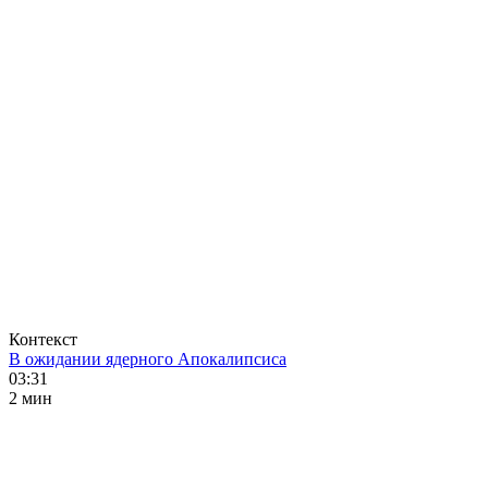
Контекст
В ожидании ядерного Апокалипсиса
03:31
2 мин