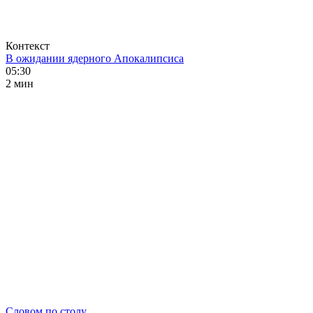
Контекст
В ожидании ядерного Апокалипсиса
05:30
2 мин
Словом по столу