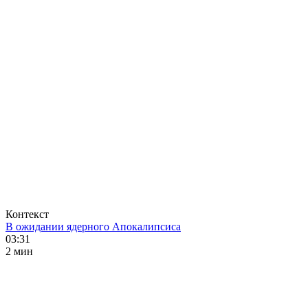
Контекст
В ожидании ядерного Апокалипсиса
03:31
2 мин