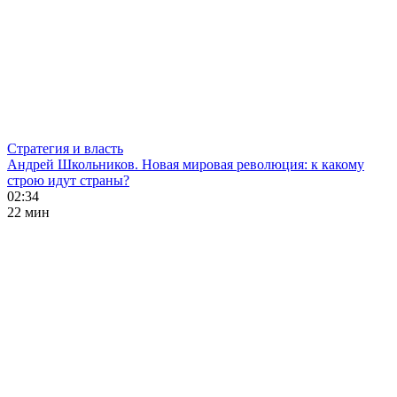
Стратегия и власть
Андрей Школьников. Новая мировая революция: к какому
строю идут страны?
02:34
22 мин