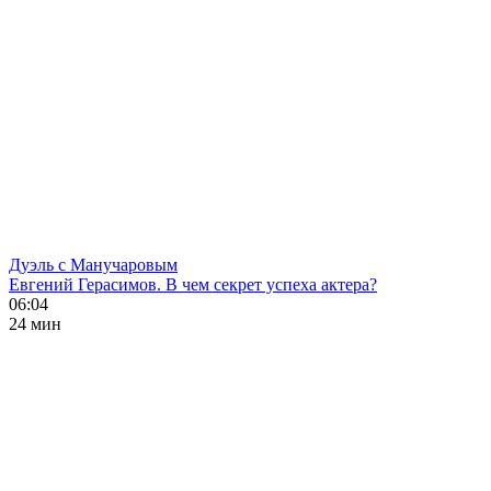
Дуэль с Манучаровым
Евгений Герасимов. В чем секрет успеха актера?
06:04
24 мин