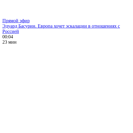
Прямой эфир
Эдуард Басурин. Европа хочет эскалации в отношениях с
Россией
00:04
23 мин