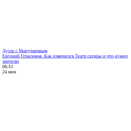
Дуэль с Манучаровым
Евгений Герасимов. Как изменился Театр сатиры и что нужно
зрителю
06:33
24 мин