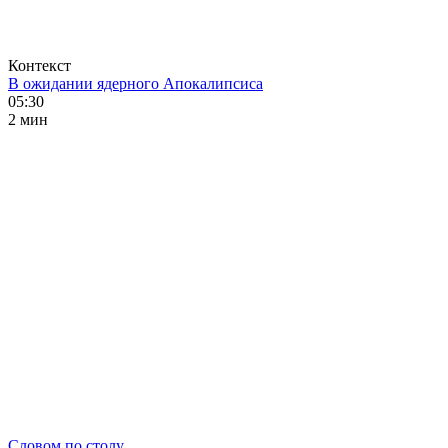
Контекст
В ожидании ядерного Апокалипсиса
05:30
2 мин
Словом по столу