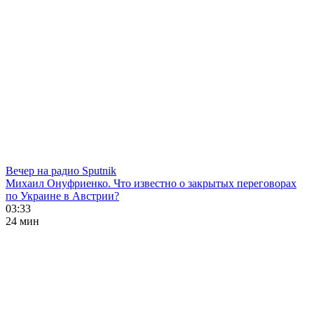
Вечер на радио Sputnik
Михаил Онуфриенко. Что известно о закрытых переговорах
по Украине в Австрии?
03:33
24 мин