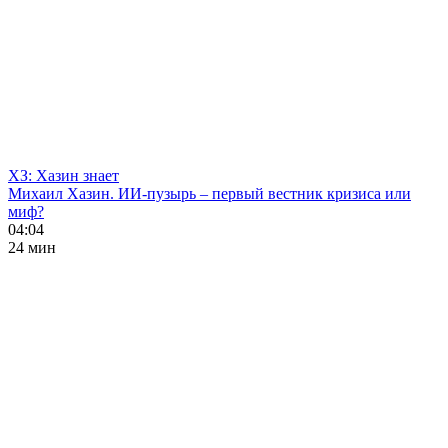
ХЗ: Хазин знает
Михаил Хазин. ИИ-пузырь – первый вестник кризиса или
миф?
04:04
24 мин