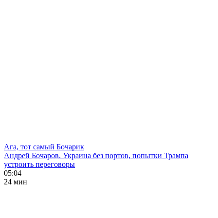
Ага, тот самый Бочарик
Андрей Бочаров. Украина без портов, попытки Трампа
устроить переговоры
05:04
24 мин