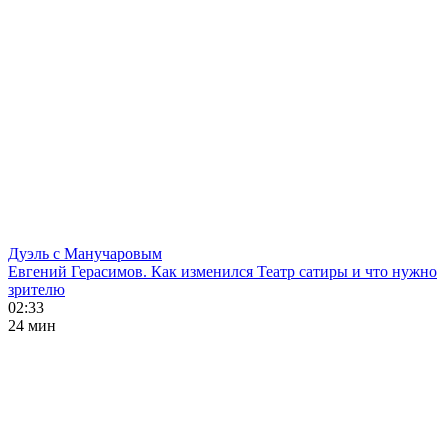
Дуэль с Манучаровым
Евгений Герасимов. Как изменился Театр сатиры и что нужно
зрителю
02:33
24 мин