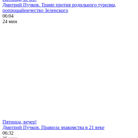
Дмитрий Пучков. Трамп против родильного туризма,
попрошайничество Зеленского
06:04
24 мин
Пятница, вечер!
Дмитрий Пучков. Правила знакомства в 21 веке
06:32