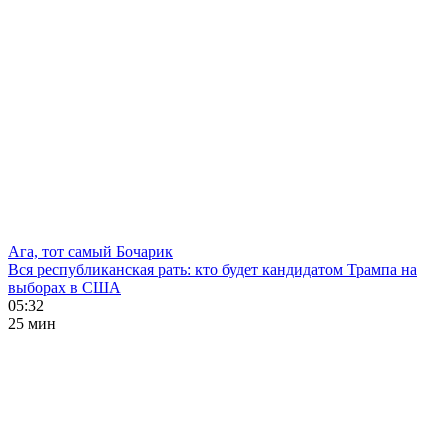
Ага, тот самый Бочарик
Вся республиканская рать: кто будет кандидатом Трампа на
выборах в США
05:32
25 мин