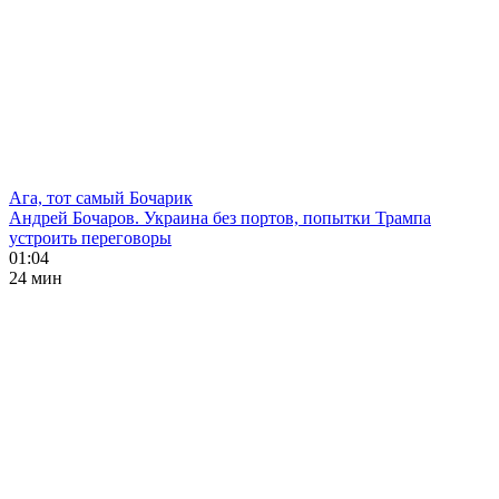
Ага, тот самый Бочарик
Андрей Бочаров. Украина без портов, попытки Трампа
устроить переговоры
01:04
24 мин