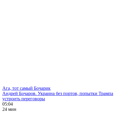
Ага, тот самый Бочарик
Андрей Бочаров. Украина без портов, попытки Трампа
устроить переговоры
05:04
24 мин