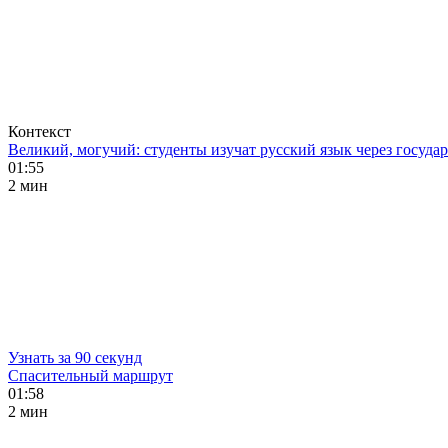
Контекст
Великий, могучий: студенты изучат русский язык через госуд
01:55
2 мин
Узнать за 90 секунд
Спасительный маршрут
01:58
2 мин