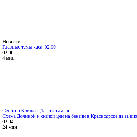
Новости
Главные темы часа. 02:00
02:00
4 мин
Сенатор Клишас. Да, тот самый
Схема Долиной и скачки цен на бензин в Красноярске из-за ви
02:04
24 мин