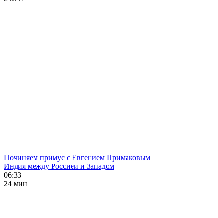
Починяем примус с Евгением Примаковым
Индия между Россией и Западом
06:33
24 мин