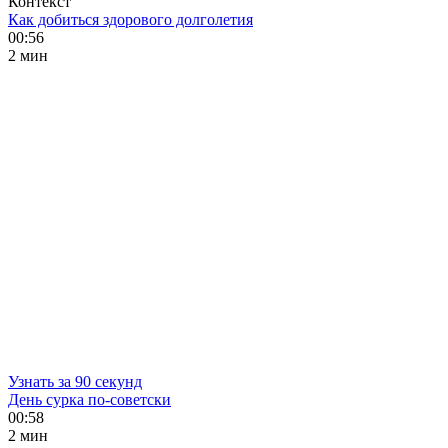
Контекст
Как добиться здорового долголетия
00:56
2 мин
Узнать за 90 секунд
День сурка по-советски
00:58
2 мин