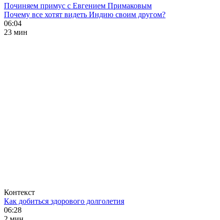
Починяем примус с Евгением Примаковым
Почему все хотят видеть Индию своим другом?
06:04
23 мин
Контекст
Как добиться здорового долголетия
06:28
2 мин